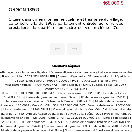
468 000 €
ORGON 13660
Située dans un environnement calme et très prisé du village,
cette belle villa de 1987, parfaitement entretenue, offre des
prestations de qualité et un cadre de vie privilégié. D'une
surface de 142 m², elle se compose au rez-de-chaussée
d'une entrée, d'un couloir de dégagement, d'une cuisine
ouverte sur un lumineux séjour, d'un cellier, de deux
chambres, d'une salle d'eau et d'un WC indépendant. À
l'étage, vous découvrirez deux chambres supplémentaires
bénéficiant d'un accès direct à une agréable terrasse, ainsi
qu'une salle de bain, un WC indépendant et un espace
débarras. Pour votre bien-être, une véranda accueille un spa
5 places, véritable espace de détente utilisable toute l'année.
Mentions légales
À l'extérieur, vous profiterez d'un magnifique jardin arboré et
entièrement clos de 902 m², agrémenté d'une piscine
Affichage des informations légales : L'agence détentrice du mandat original est accent immobilier
chauffée, d'un pool house et d'un grand garage. Un portail
| Raison sociale : ACCENT IMMOBILIER | Adresse siège social : 37 boulevard de la République -
automatique complète les équipements de cette propriété.
13550 Noves | Siret : 44090777200055 | RCS : TARASCON | Numero TVA
La maison bénéficie de nombreux atouts techniques :
Intracommunautaire : FR94440907772 | Forme juridique : SARL | Capital social : 15 200 € |
climatisation réversible dans toutes les pièces, adoucisseur
Assurance RCP : 120137405 |
d'eau, double vitrage PVC, volets roulants électriques,
Carte T : CPI 1301 2016 000 009 347 | Date de délivrance : 2002-03-01 | Lieu de délivrance :
chauffage par plafond rayonnant, toiture régulièrement
13200 ARLES | Caisse de garantie financière : Galian. | N° de caisse de garantie : 24445 |
entretenue, vide sanitaire, structure béton, eau de ville et
Adresse caisse de garantie : 89 Rue de la Boétie 75008 PARIS | Montant de la garantie
tout-à-l'égout. Enfin, 12 panneaux solaires permettent de
financière : 120 000€ | Carte G : CPI 1301 2016 000 009 347 | Date de délivrance : 2002-03-01
réaliser d'importantes économies d'électricité au quotidien.
| Lieu de délivrance : 13200 ARLES | Caisse de garantie financière : GALIAN | N° de caisse de
Une propriété soignée, fonctionnelle et économe en énergie,
garantie : 24445 | Adresse caisse de garantie : 89 Rue de la Boétie 75008 PARIS | Montant de
idéale pour une famille recherchant confort, tranquillité et
la garantie financière : 420 000€ | Carte S : CPI 1301 2016 000 009 347 | Date de délivrance :
qualité de vie. À découvrir sans tarder ! annonce rédigée par
2002-03-01 | Lieu de délivrance : 13200 ARLES | Caisse de garantie financière : GALIAN | N°
Gérard VIDAL inscrit au RSAC Tarascon sous le numéro
de caisse de garantie : 24445 | Adresse caisse de garantie : 89 Rue de la Boétie 75008 PARIS |
79343752600049.
Montant de la garantie financière : 120 000€ | Nom du médiateur : NC | Adresse du médiateur :