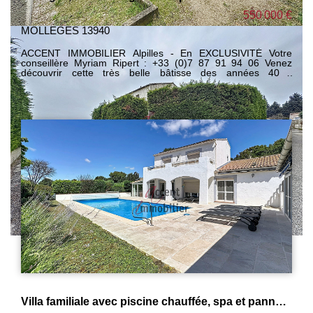
550 000 €
MOLLEGES 13940
ACCENT IMMOBILIER Alpilles - En EXCLUSIVITÉ Votre
conseillère Myriam Ripert : +33 (0)7 87 91 94 06 Venez
découvrir cette très belle bâtisse des années 40 ,
parfaitement entretenue ! Elle se compose d'une maison
principale avec 3 chambres, un atelier buanderie et un
bureau; et d'un gite de 100 m² avec 2 chambres, rénovée
recemment. Une piscine et un grand garage complètent le
bien. Vous souhaitez des informations complémentaires ou
faire une visite, contactez-moi!
Villa familiale avec piscine chauffée, spa et panneaux solaires dans un secteur recherché.