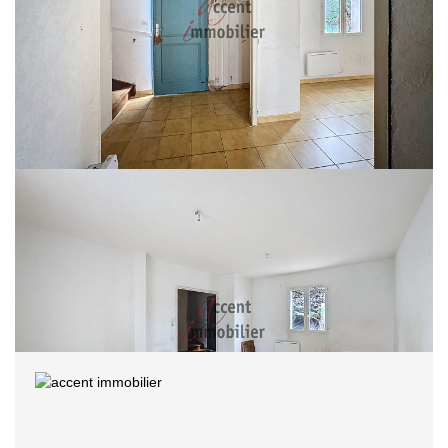
Orgon - Venez découvrir cette maison de lotissement élevée d'un étage sur
rez de chaussée, d'une surface de 82.84 m² , comprenant en rez de
chaussée hall d'entrée avec placard, séjour, cuisine séparée, toilette, et à
l'étage 3 chambres aux volumes intéressants, salle de bain, toilette séparé.
Placards de rangement dans le couloir du haut. Chauffage électrique, double
vitrage sur bois, volets bois. Le tout sur environ 254 m² de terrain. Aucun vis à
vis, quartier calme, pas de mitoyenneté. Prévoir quelques travaux.
Vous êtes intéressés ? N'hésitez pas contactez nous .
annonce rédigée par Gérard Vidal inscrit au RSAC : 79343752600049.
Nos honoraires
Partager :