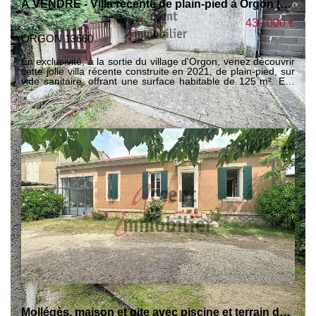
À VENDRE - Villa récente de plain-pied à Orgon (13660)
430 000 €
ORGON 13660
En exclusivité, à la sortie du village d'Orgon, venez découvrir
cette jolie villa récente construite en 2021, de plain-pied, sur
vide sanitaire, offrant une surface habitable de 125 m². Elle
se compose d'une spacieuse pièce de vie lumineuse avec
cuisine ouverte moderne, entièrement équipée et aménagée,
de trois chambres avec placards intégrés, de deux salles
d'eau avec toilettes, ainsi que d'un WC indépendant avec
lave-mains. Une buanderie complète l'ensemble. Implantée
sur un terrain clos de 2 937 m², piscinable, cette propriété
bénéficie d'une exposition plein sud et d'un environnement
agréable. Assainissement par fosse septique aux normes.
Confort assuré avec double vitrage, volets roulants
électriques, eau de ville et chauffage par climatisation
réversible (norme RT 2012). À noter : une nuisance sonore
peut être perçue en raison de la proximité de la
départementale 26, principalement fréquentée en journée
(circulation plus faible en soirée et le week-end). N'hésitez
pas à nous contacter pour organiser une visite et découvrir
tout le potentiel de ce bien. Annonce rédigée par Gérard
VIDAL, inscrit au RSAC de Tarascon sous le numéro
79343752600049
Mollégès, maison et gite avec piscine et terrain de 2000m²