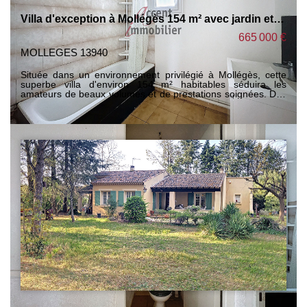
Villa d'exception à Mollégès 154 m² avec jardin et piscine.
665 000 €
MOLLEGES 13940
Située dans un environnement privilégié à Mollégès, cette
superbe villa d'environ 154 m² habitables séduira les
amateurs de beaux volumes et de prestations soignées. Dès
l'entrée, vous découvrirez une magnifique pièce de vie de
près de 70 m², baignée de lumière, offrant un espace
convivial avec sa cuisine ouverte parfaitement intégrée. Un
lieu idéal pour recevoir famille et amis dans une atmosphère
chaleureuse et contemporaine. L'espace nuit se compose de
quatre chambres, dont une belle suite parentale avec salle
d'eau privative, ainsi qu'une spacieuse salle de bains
équipée d'une douche et d'une baignoire. Deux WC
indépendants et une buanderie viennent compléter le confort
intérieur. À l'extérieur, le charme opère immédiatement avec
une grande terrasse agrémentée d'une pergola ombragée,
véritable prolongement de la pièce de vie, idéale pour
partager des repas en famille ou profiter des longues soirées
d'été. Tout a été pensé pour le bien-être et la convivialité
avec une piscine, un pool house, un terrain de boules, un
vaste jardin gazonné et de nombreux espaces dédiés à la
détente. Les dépendances constituent un véritable atout
avec un garage de 18 m², plusieurs espaces de stockage et
un atelier de 33 m² offrant un fort potentiel d'aménagement.
Celui-ci pourra aisément être transformé en gîte, logement
indépendant, espace professionnel ou atelier d'artiste selon
vos besoins. Cette propriété rare allie confort moderne,