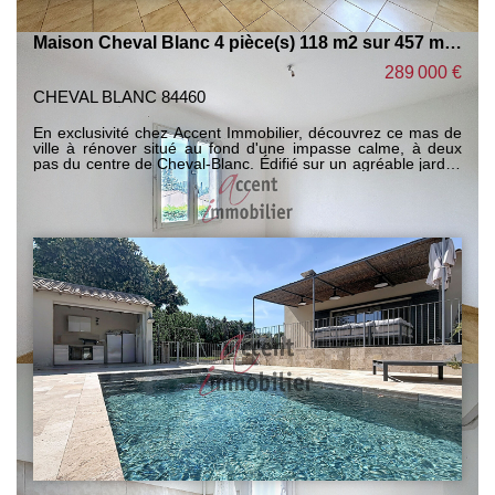
Maison Cheval Blanc 4 pièce(s) 118 m2 sur 457 m² de terrain
289 000 €
CHEVAL BLANC 84460
En exclusivité chez Accent Immobilier, découvrez ce mas de
ville à rénover situé au fond d'une impasse calme, à deux
pas du centre de Cheval-Blanc. Édifié sur un agréable jardin,
il séduit par son cachet authentique et son fort potentiel.
Actuellement composé de deux chambres, il offre la
possibilité d'en créer une troisième, les volumes de l'étage
étant à redéfinir selon vos envies. Un bien rare alliant
charme, tranquillité et proximité du village, idéal pour un
projet de rénovation personnalisé. Bien rare sur le secteur.
Nous contacter pour plus d'informations ou éventuellement le
visiter.