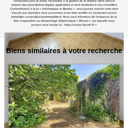
conservées pour la durée nécessaire à la gestion de la relation client dans le
respect des prescriptions légales applicables et sont destinées à nos conseillers
Conformément à la loi « informatique et libertés », vous pouvez exercer votre droit
d'accès aux données vous concernant et les faire rectifier en contactant accent
immobilier contact@accentimmobilier.fr. Nous vous informons de l’existence de la
liste d'opposition au démarchage téléphonique « Bloctel », sur laquelle vous
pouvez vous inscrire ici :
https://conso.bloctel.fr/
»
Biens similaires à votre recherche