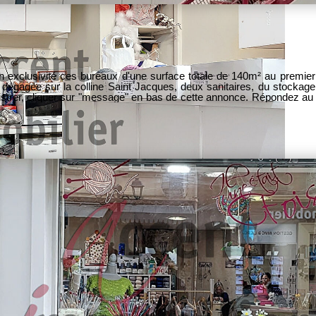
s bureaux d'une surface totale de 140m² au premier étage , Ils se composent d'un plate
la colline Saint Jacques, deux sanitaires, du stockage et deux accès. Disponibl
trer, cliquer sur "message" en bas de cette annonce. Répondez au q