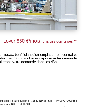
Loyer 850 €/mois
charges comprises **
urnissac, bénéficiant d'un emplacement central et
raiterons votre demande dans les 48h.
 boulevard de la République - 13550 Noves | Siret : 44090777200055 |
 Assurance RCP : 120137405 |