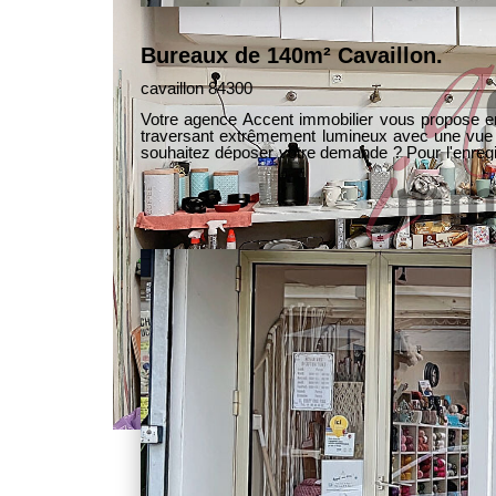
Bureaux de 140m² Cavaillon.
cavaillon 84300
Votre agence Accent immobilier vous propose en exclusivité ce
traversant extrêmement lumineux avec une vue dégagée sur 
souhaitez déposer votre demande ? Pour l'enregis
demande dans les 48h.