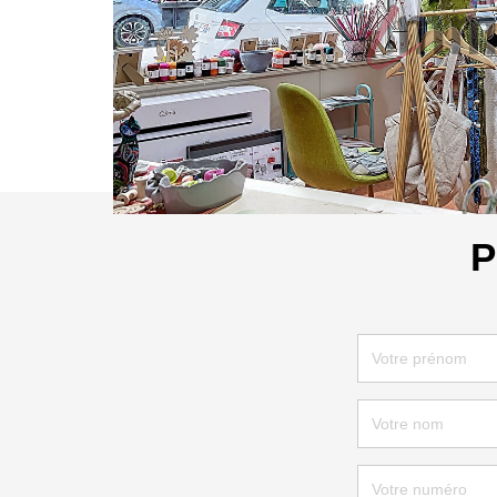
Bail commercial en cours. Rapport assuré.
Idéal pour investisseur.
Nos honoraires
Partager :
P