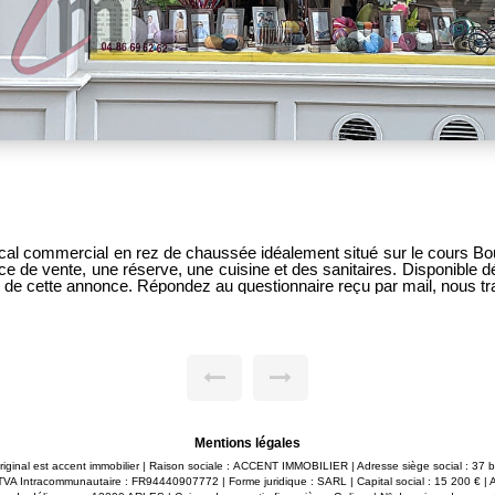
cal commercial en rez de chaussée idéalement situé sur le cours Bo
serve, une cuisine et des sanitaires. Disponible début mai. Vous souhaitez déposer votre demande
as de cette annonce. Répondez au questionnaire reçu par mail, nous t
Mentions légales
original est accent immobilier | Raison sociale : ACCENT IMMOBILIER | Adresse siège social : 37
 Intracommunautaire : FR94440907772 | Forme juridique : SARL | Capital social : 15 200 € |