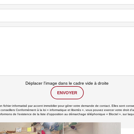
Déplacer l'image dans le cadre vide à droite
ENVOYER
un fichier informatisé par accent immobilier pour gérer votre demande de contact. Elles sont conse
 conseillers Conformément à la loi « informatique et libertés », vous pouvez exercer votre droit d'
formons de l’existence de la liste d'opposition au démarchage téléphonique « Bloctel », sur laque