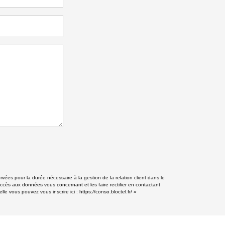
rvées pour la durée nécessaire à la gestion de la relation client dans le
accès aux données vous concernant et les faire rectifier en contactant
lle vous pouvez vous inscrire ici :
https://conso.bloctel.fr/
»