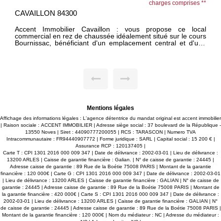
charges comprises **
CAVAILLON 84300
Accent Immobilier Cavaillon : vous propose ce local
commercial en rez de chaussée idéalement situé sur le cours
Bournissac, bénéficiant d'un emplacement central et d'une
bonne visibilité. Ce local dispose d'un espace de vente, une
réserve, une cuisine et des sanitaires. Disponible début mai.
Vous souhaitez déposer votre demande ? Pour l'enregistrer,
cliquer sur "message" en bas de cette annonce. Répondez
au questionnaire reçu par mail, nous traiterons votre
demande dans les 48h.
Mentions légales
Affichage des informations légales : L'agence détentrice du mandat original est accent immobilier
| Raison sociale : ACCENT IMMOBILIER | Adresse siège social : 37 boulevard de la République -
13550 Noves | Siret : 44090777200055 | RCS : TARASCON | Numero TVA
Intracommunautaire : FR94440907772 | Forme juridique : SARL | Capital social : 15 200 € |
Assurance RCP : 120137405 |
Carte T : CPI 1301 2016 000 009 347 | Date de délivrance : 2002-03-01 | Lieu de délivrance :
13200 ARLES | Caisse de garantie financière : Galian. | N° de caisse de garantie : 24445 |
Adresse caisse de garantie : 89 Rue de la Boétie 75008 PARIS | Montant de la garantie
financière : 120 000€ | Carte G : CPI 1301 2016 000 009 347 | Date de délivrance : 2002-03-01
| Lieu de délivrance : 13200 ARLES | Caisse de garantie financière : GALIAN | N° de caisse de
garantie : 24445 | Adresse caisse de garantie : 89 Rue de la Boétie 75008 PARIS | Montant de
la garantie financière : 420 000€ | Carte S : CPI 1301 2016 000 009 347 | Date de délivrance :
2002-03-01 | Lieu de délivrance : 13200 ARLES | Caisse de garantie financière : GALIAN | N°
de caisse de garantie : 24445 | Adresse caisse de garantie : 89 Rue de la Boétie 75008 PARIS |
Montant de la garantie financière : 120 000€ | Nom du médiateur : NC | Adresse du médiateur :