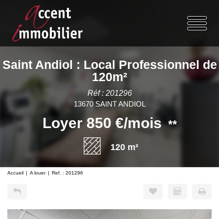
Saint Andiol : Local Professionnel de
120m²
Réf : 201296
13670 SAINT ANDIOL
Loyer 850 €/mois
**
120 m²
Accueil
A louer
Ref. : 201296