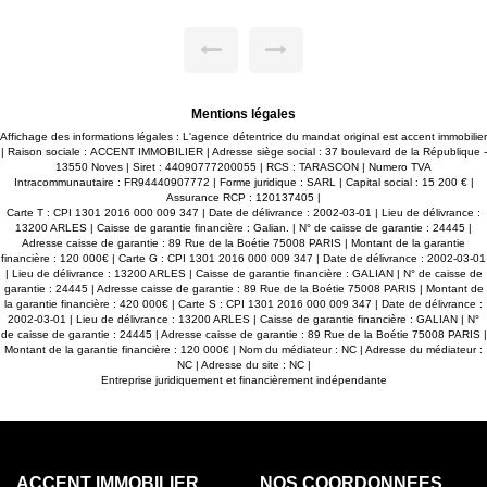
bité de 50,44 m² offre un
appartement de 49.66M2 neuf et jamais habité offre un
pose d'une
cadre de vie agréable et confortable. Il se compose d'
chambre, d'une salle d'eau,
pièce de vie lumineuse, d'une chamb
e d'un balcon, idéal pour
d'un WC indépendant ainsi que d'
profiter des beaux jours. Une place de parking privative vient
atout au quotidien. Côté
compléter ce bien, un véritable atout
appartement bénéficie d'un
performances énergétiques, l'appar
n DPE : A et un GES : A
excellent classement avec un DPE
Mentions légales
consommations énergétiques.
garantissant confort et faibles cons
**Les points forts :** * Surface : 49.66m² * 1 chambre * Salle
Affichage des informations légales : L'agence détentrice du mandat original est accent immobilier
n * 3ième étage sur 5 avec
d'eau * WC indépendant * Balcon * 
| Raison sociale : ACCENT IMMOBILIER | Adresse siège social : 37 boulevard de la République -
e avec digicode * Place de
ascenseur * Résidence sécurisée av
13550 Noves | Siret : 44090777200055 | RCS : TARASCON | Numero TVA
A * Prix : **140 000 € FAI**
parking privative * DPE A / GES A * P
Intracommunautaire : FR94440907772 | Forme juridique : SARL | Capital social : 15 200 € |
investissement locatif ou un
Idéal pour un premier achat, un inves
Assurance RCP : 120137405 |
elle opportunité à ne pas
pied-à-terre à Avignon. Une belle
Carte T : CPI 1301 2016 000 009 347 | Date de délivrance : 2002-03-01 | Lieu de délivrance :
manquer !
13200 ARLES | Caisse de garantie financière : Galian. | N° de caisse de garantie : 24445 |
Adresse caisse de garantie : 89 Rue de la Boétie 75008 PARIS | Montant de la garantie
financière : 120 000€ | Carte G : CPI 1301 2016 000 009 347 | Date de délivrance : 2002-03-01
| Lieu de délivrance : 13200 ARLES | Caisse de garantie financière : GALIAN | N° de caisse de
garantie : 24445 | Adresse caisse de garantie : 89 Rue de la Boétie 75008 PARIS | Montant de
la garantie financière : 420 000€ | Carte S : CPI 1301 2016 000 009 347 | Date de délivrance :
2002-03-01 | Lieu de délivrance : 13200 ARLES | Caisse de garantie financière : GALIAN | N°
de caisse de garantie : 24445 | Adresse caisse de garantie : 89 Rue de la Boétie 75008 PARIS |
Montant de la garantie financière : 120 000€ | Nom du médiateur : NC | Adresse du médiateur :
NC | Adresse du site : NC |
Entreprise juridiquement et financièrement indépendante
ACCENT IMMOBILIER
NOS COORDONNÉES