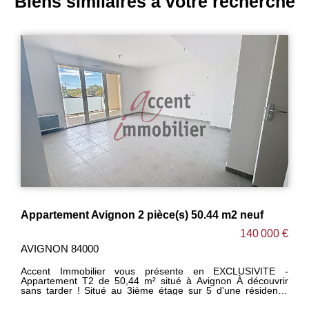
Biens similaires à votre recherche
e(s) 50.44 m2 neuf
Appartement Avignon 2 pièce(s)
140 000 €
AVIGNON 84000
sente en EXCLUSIVITE -
Accent immobilier vous propose
vignon À découvrir
appartement T2 de 49.66 m² situé à Avignon. À découvrir
tage sur 5 d'une résidence
sans tarder ! Situé au 2ième étage
digicode à l'entrée, cet
sécurisée avec ascenseur et digi