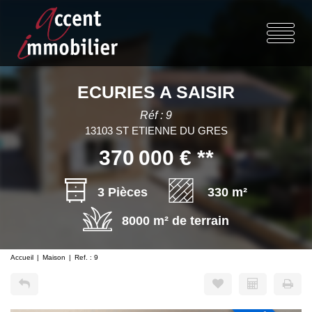
ECURIES A SAISIR
Réf : 9
13103 ST ETIENNE DU GRES
370 000 €
**
3 Pièces
330 m²
8000 m² de terrain
Accueil
Maison
Ref. : 9