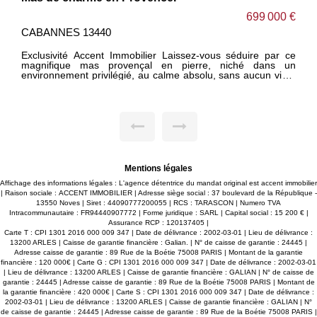
699 000 €
CABANNES 13440
Exclusivité Accent Immobilier Laissez-vous séduire par ce
magnifique mas provençal en pierre, niché dans un
environnement privilégié, au calme absolu, sans aucun vis à
vis. Implantée sur un superbe terrain arboré de 4 000 m²,
cette propriété développe 242 m² habitables ainsi que des
dépendances. Vous y découvrirez en rdc une vaste pièce de
vie d'environ 90 m² un salon avec bibliothèque, un grand
séjour, une salle à manger et une cuisine, idéale pour
partager de beaux moments en famille ou entre amis.
L'étage accueille pas moins de 6 chambres avec des
sanitaires offrant tout le confort nécessaire pour de grande
réunion familiale. Un garage de 50 m² ainsi qu'un atelier en
Mentions légales
mezzanine pouvant être aménagé. A noter à l'extérieur une
piscine de 10 x 5 m vient compléter cet ensemble plein de
Affichage des informations légales : L'agence détentrice du mandat original est accent immobilier
charme. Un lieu authentique, où le caractère de la pierre, les
| Raison sociale : ACCENT IMMOBILIER | Adresse siège social : 37 boulevard de la République -
volumes généreux et la douceur de vivre provençale se
13550 Noves | Siret : 44090777200055 | RCS : TARASCON | Numero TVA
rencontrent. Les photos ne racontent qu'une partie de
Intracommunautaire : FR94440907772 | Forme juridique : SARL | Capital social : 15 200 € |
l'histoire? Venez découvrir ce lieu extraordinaire et laissez-
Assurance RCP : 120137405 |
vous séduire par son atmosphère unique.* Contactez nous
Carte T : CPI 1301 2016 000 009 347 | Date de délivrance : 2002-03-01 | Lieu de délivrance :
pour une visite.
13200 ARLES | Caisse de garantie financière : Galian. | N° de caisse de garantie : 24445 |
Adresse caisse de garantie : 89 Rue de la Boétie 75008 PARIS | Montant de la garantie
financière : 120 000€ | Carte G : CPI 1301 2016 000 009 347 | Date de délivrance : 2002-03-01
| Lieu de délivrance : 13200 ARLES | Caisse de garantie financière : GALIAN | N° de caisse de
garantie : 24445 | Adresse caisse de garantie : 89 Rue de la Boétie 75008 PARIS | Montant de
la garantie financière : 420 000€ | Carte S : CPI 1301 2016 000 009 347 | Date de délivrance :
2002-03-01 | Lieu de délivrance : 13200 ARLES | Caisse de garantie financière : GALIAN | N°
de caisse de garantie : 24445 | Adresse caisse de garantie : 89 Rue de la Boétie 75008 PARIS |