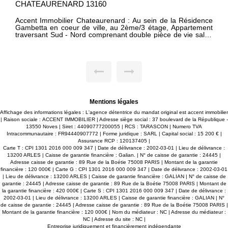
URENARD 13160
CAVAILLON 
er Chateaurenard : Au sein de la Résidence
Situé en ple
 coeur de ville, au 2ème/3 étage, Appartement
petite coprop
t Sud - Nord comprenant double pièce de vie salon
charmant appa
salle à manger cuisine, buanderie, 3 chambres, salle
son environne
ec baignoire et douche, WC indépendant. Un grand
Entièrement 
u Sud, deux petits balcons au Nord. Un cave
soignées et u
. Un emplacement de parking (plein air) réservé au
de la campagn
la résidence. Charges de copropriété : 83€
été pensés pou
 Jérémy PERROT
quotidien. L
.89.85. - Vous souhaitez que nous nous occupions
places de stat
e en valeur de votre bien ? Contactez-nous ! Accent
votre confort
r - 6 Agences - Bienvenue en Provence
pour un inve
Mentions légales
opportunité p
restant à p
Affichage des informations légales : L'agence détentrice du mandat original est accent immobilier
cavaillonnaise
| Raison sociale : ACCENT IMMOBILIER | Adresse siège social : 37 boulevard de la République -
13550 Noves | Siret : 44090777200055 | RCS : TARASCON | Numero TVA
Intracommunautaire : FR94440907772 | Forme juridique : SARL | Capital social : 15 200 € |
Assurance RCP : 120137405 |
Carte T : CPI 1301 2016 000 009 347 | Date de délivrance : 2002-03-01 | Lieu de délivrance :
13200 ARLES | Caisse de garantie financière : Galian. | N° de caisse de garantie : 24445 |
Adresse caisse de garantie : 89 Rue de la Boétie 75008 PARIS | Montant de la garantie
financière : 120 000€ | Carte G : CPI 1301 2016 000 009 347 | Date de délivrance : 2002-03-01
| Lieu de délivrance : 13200 ARLES | Caisse de garantie financière : GALIAN | N° de caisse de
garantie : 24445 | Adresse caisse de garantie : 89 Rue de la Boétie 75008 PARIS | Montant de
la garantie financière : 420 000€ | Carte S : CPI 1301 2016 000 009 347 | Date de délivrance :
2002-03-01 | Lieu de délivrance : 13200 ARLES | Caisse de garantie financière : GALIAN | N°
de caisse de garantie : 24445 | Adresse caisse de garantie : 89 Rue de la Boétie 75008 PARIS |
Montant de la garantie financière : 120 000€ | Nom du médiateur : NC | Adresse du médiateur :
NC | Adresse du site : NC |
Entreprise juridiquement et financièrement indépendante