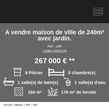
A vendre maison de ville de 240m²
avec jardin.
Réf : o89
13660 ORGON
267 000 €
**
8 Pièces
5 chambre(s)
1 salle(s) de bain(s)
1 salle(s) d'eau
160 m²
176 m² de terrain
Accueil
Maison
Ref. : o89