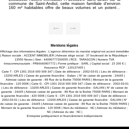
tte maison familiale d'environ
salon séjour d'environ 30m2, un
 beaux volumes et un potentiel
équipée ouverte sur séjour ains
ille ou un projet avec espace
une mansardée) chacune avec s
profiterez également d'un
anderie, d'une salle d'eau ainsi
Commerces , autoroute a 5 minutes
parfait pour accueillir famille,
pied ! le confort d'une maison au
lément de revenus locatifs. À
les charges ! les plus : climatisat
habitation principale comprenant
proximité de commerces et du 
nnant sur terrasse, une cuisine
proposé par Sandrine Bounous i
es confortables et une salle de
827.927.096 DPE D 215
opre et bien entretenu, ne
KGCO2/M2/AN
Mentions légales
aux : un simple rafraîchissement
otre goût et révéler tout son
Affichage des informations légales : L'agence détentrice du mandat original est accent immobilier
| Raison sociale : ACCENT IMMOBILIER | Adresse siège social : 37 boulevard de la République -
 d'un extérieur agréable et facile
13550 Noves | Siret : 44090777200055 | RCS : TARASCON | Numero TVA
roximité. Ce bien offre
Intracommunautaire : FR94440907772 | Forme juridique : SARL | Capital social : 15 200 € |
ec de nombreuses possibilités
Assurance RCP : 120137405 |
esoins : résidence principale
Carte T : CPI 1301 2016 000 009 347 | Date de délivrance : 2002-03-01 | Lieu de délivrance :
te ou investissement. Située
13200 ARLES | Caisse de garantie financière : Galian. | N° de caisse de garantie : 24445 |
able, proche des commodités et
Adresse caisse de garantie : 89 Rue de la Boétie 75008 PARIS | Montant de la garantie
e maison représente une belle
financière : 120 000€ | Carte G : CPI 1301 2016 000 009 347 | Date de délivrance : 2002-03-01
tunité sur le secteur. À visiter sans tarder !
| Lieu de délivrance : 13200 ARLES | Caisse de garantie financière : GALIAN | N° de caisse de
garantie : 24445 | Adresse caisse de garantie : 89 Rue de la Boétie 75008 PARIS | Montant de
la garantie financière : 420 000€ | Carte S : CPI 1301 2016 000 009 347 | Date de délivrance :
2002-03-01 | Lieu de délivrance : 13200 ARLES | Caisse de garantie financière : GALIAN | N°
de caisse de garantie : 24445 | Adresse caisse de garantie : 89 Rue de la Boétie 75008 PARIS |
Montant de la garantie financière : 120 000€ | Nom du médiateur : NC | Adresse du médiateur :
NC | Adresse du site : NC |
Entreprise juridiquement et financièrement indépendante