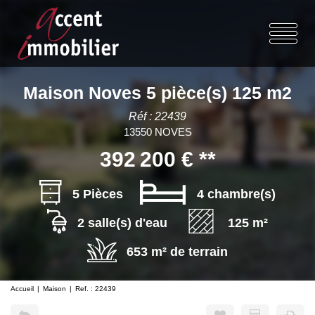
Maison Noves 5 pièce(s) 125 m2
Réf : 22439
13550 NOVES
392 200 €
**
5 Pièces
4 chambre(s)
2 salle(s) d'eau
125 m²
653 m² de terrain
Accueil
Maison
Ref. : 22439