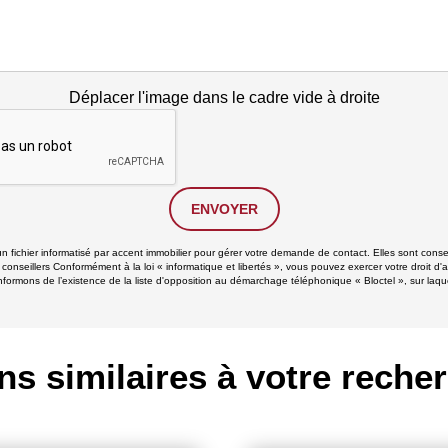
Déplacer l'image dans le cadre vide à droite
ENVOYER
un fichier informatisé par accent immobilier pour gérer votre demande de contact. Elles sont conse
 conseillers Conformément à la loi « informatique et libertés », vous pouvez exercer votre droit d'
formons de l’existence de la liste d'opposition au démarchage téléphonique « Bloctel », sur laque
ns similaires à votre reche