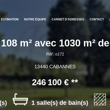
ESTIMATION
NOTRE ÉQUIPE
CARNET D'ADRESSES
CONTACT
108 m² avec 1030 m² de 
Réf : o171
13440 CABANNES
246 100 €
**
(s)
1 salle(s) de bain(s)