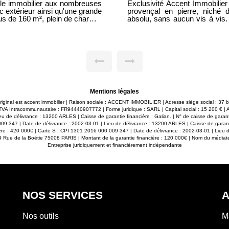
séduire par ce magnifique mas
Idéalement situé sur un axe
nnement privilégié, au calme
atypique plein de cachet of
un superbe terrain arboré de 4
commerçant ou un investisseur. L'ensemble se compos
² habitables ainsi que des
commercial bénéficiant d'un
aste pièce de vie d'environ 90
indépendant ainsi que d'une
our, une salle à manger et une
électriques permettent une utilisatio
nts en famille ou entre amis.
impérieux n'est à prévoir, l
ec des sanitaires offrant tout
laissant de nombreuses possibi
 familiale. Un garage de 50 m²
caractère authentique, ses vo
 aménagé. A noter à l'extérieur
sur le secteur. Ce bien conviendra parfaitement à un artisan souhaitant allier
 ensemble plein de charme. Un
activité professionnelle et 
re, les volumes généreux et la
rendement locatif ou encore 
Mentions légales
Les photos ne racontent qu'une
place. Emplacement stratégique avec fort passage et excellente visibilité. À
 extraordinaire et laissez-vous
découvrir rapidement ! Les informations sur les risques auxquels ce bien est
original est accent immobilier | Raison sociale : ACCENT IMMOBILIER | Adresse siège social : 37
z nous pour une visite.
 Intracommunautaire : FR94440907772 | Forme juridique : SARL | Capital social : 15 200 € |
exposé sont disponibles sur le
u de délivrance : 13200 ARLES | Caisse de garantie financière : Galian. | N° de caisse de garan
09 347 | Date de délivrance : 2002-03-01 | Lieu de délivrance : 13200 ARLES | Caisse de garant
ère : 420 000€ | Carte S : CPI 1301 2016 000 009 347 | Date de délivrance : 2002-03-01 | Lieu 
89 Rue de la Boétie 75008 PARIS | Montant de la garantie financière : 120 000€ | Nom du médiateu
Entreprise juridiquement et financièrement indépendante
NOS SERVICES
A
Nos outils
M