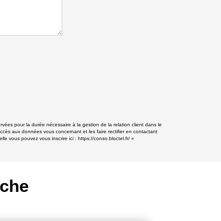
rvées pour la durée nécessaire à la gestion de la relation client dans le
accès aux données vous concernant et les faire rectifier en contactant
lle vous pouvez vous inscrire ici :
https://conso.bloctel.fr/
»
rche