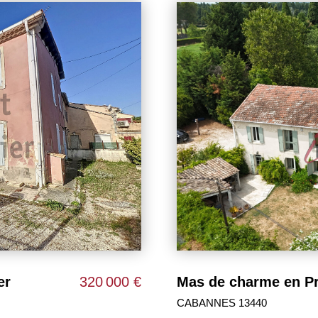
699 000 €
PLAN D ORGON 13750