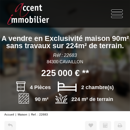
A vendre en Exclusivité maison 90m²
sans travaux sur 224m² de terrain.
Réf : 22683
84300 CAVAILLON
225 000 €
**
4 Pièces
2 chambre(s)
90 m²
224 m² de terrain
Accueil
Maison
Ref. : 22683