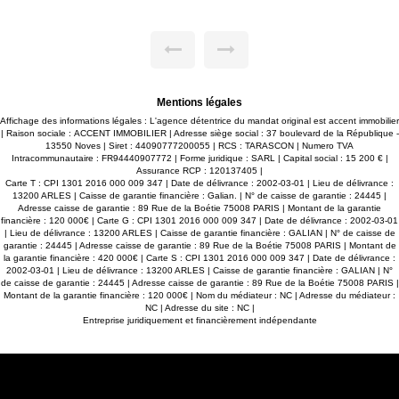
gistrer,
déposer votre demande ? Pour l'enregistrer, cliquer
 Répondez
"message" en bas de cette annonce. Réponde
ns votre
questionnaire reçu par mail, nous traiterons votre de
dans les 48h.
Mentions légales
Affichage des informations légales : L'agence détentrice du mandat original est accent immobilier
| Raison sociale : ACCENT IMMOBILIER | Adresse siège social : 37 boulevard de la République -
13550 Noves | Siret : 44090777200055 | RCS : TARASCON | Numero TVA
Intracommunautaire : FR94440907772 | Forme juridique : SARL | Capital social : 15 200 € |
Assurance RCP : 120137405 |
Carte T : CPI 1301 2016 000 009 347 | Date de délivrance : 2002-03-01 | Lieu de délivrance :
13200 ARLES | Caisse de garantie financière : Galian. | N° de caisse de garantie : 24445 |
Adresse caisse de garantie : 89 Rue de la Boétie 75008 PARIS | Montant de la garantie
financière : 120 000€ | Carte G : CPI 1301 2016 000 009 347 | Date de délivrance : 2002-03-01
| Lieu de délivrance : 13200 ARLES | Caisse de garantie financière : GALIAN | N° de caisse de
garantie : 24445 | Adresse caisse de garantie : 89 Rue de la Boétie 75008 PARIS | Montant de
la garantie financière : 420 000€ | Carte S : CPI 1301 2016 000 009 347 | Date de délivrance :
2002-03-01 | Lieu de délivrance : 13200 ARLES | Caisse de garantie financière : GALIAN | N°
de caisse de garantie : 24445 | Adresse caisse de garantie : 89 Rue de la Boétie 75008 PARIS |
Montant de la garantie financière : 120 000€ | Nom du médiateur : NC | Adresse du médiateur :
NC | Adresse du site : NC |
Entreprise juridiquement et financièrement indépendante