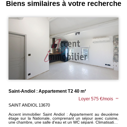
Biens similaires à votre recherche
Cabannes : Appartement T3 avec parking
€/mois
Loyer 700 €/mo
**
CABANNES 13440
 deuxième
Accent Immobilier Cabannes : au 1er et dernier étage,
 cuisine,
Appartement T3 de 52 m² comprenant un séjour 
atisation
cuisine nue, 2 chambres, une salle de bain avec un
t - Vous
Parking privé. Disponible immédiatement. - Vous souh