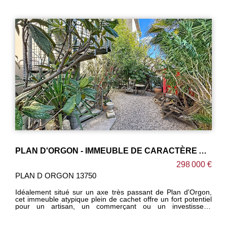
PLAN D'ORGON - IMMEUBLE DE CARACTÈRE AVEC LOCAL COMMERCIAL, APPARTEMENT ET COUR
298 000 €
CAVAILLON 84300
ès passant de Plan d'Orgon,
Cavaillon, venez découvrir cette vé
chet offre un fort potentiel
d'une surface habitable de 153 m
ant ou un investisseur.
séparée, grand séjour avec chemi
cal commercial bénéficiant
deux en rez de chaussée, deux salles
'un appartement indépendant
grande buanderie, grande cave, 2 gre