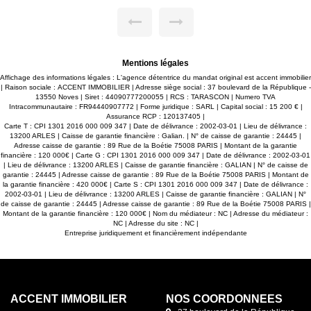
intérieure. Deux compteurs
eau de ville, tout à l'égout. Grande te
ation distincte des espaces.
la maison, jolie jardin avec portail et 
t à prévoir, le bien est
a 2 minutes à pied du centre de la vi
 en laissant de nombreuses
minutes. Chauffage au moyen d'une 
ets. Son caractère
ville et tout à l'égout. annonce ré
onfiguration en font un bien
inscrit au RSAC TARASCON
79343752600049.
Mentions légales
professionnelle et habitation,
t un rendement locatif ou
Affichage des informations légales : L'agence détentrice du mandat original est accent immobilier
le avec logement sur place.
| Raison sociale : ACCENT IMMOBILIER | Adresse siège social : 37 boulevard de la République -
fort passage et excellente
13550 Noves | Siret : 44090777200055 | RCS : TARASCON | Numero TVA
Intracommunautaire : FR94440907772 | Forme juridique : SARL | Capital social : 15 200 € |
osé sont disponibles sur le
Assurance RCP : 120137405 |
fr
Carte T : CPI 1301 2016 000 009 347 | Date de délivrance : 2002-03-01 | Lieu de délivrance :
13200 ARLES | Caisse de garantie financière : Galian. | N° de caisse de garantie : 24445 |
Adresse caisse de garantie : 89 Rue de la Boétie 75008 PARIS | Montant de la garantie
financière : 120 000€ | Carte G : CPI 1301 2016 000 009 347 | Date de délivrance : 2002-03-01
| Lieu de délivrance : 13200 ARLES | Caisse de garantie financière : GALIAN | N° de caisse de
garantie : 24445 | Adresse caisse de garantie : 89 Rue de la Boétie 75008 PARIS | Montant de
la garantie financière : 420 000€ | Carte S : CPI 1301 2016 000 009 347 | Date de délivrance :
2002-03-01 | Lieu de délivrance : 13200 ARLES | Caisse de garantie financière : GALIAN | N°
de caisse de garantie : 24445 | Adresse caisse de garantie : 89 Rue de la Boétie 75008 PARIS |
Montant de la garantie financière : 120 000€ | Nom du médiateur : NC | Adresse du médiateur :
NC | Adresse du site : NC |
Entreprise juridiquement et financièrement indépendante
ACCENT IMMOBILIER
NOS COORDONNÉES