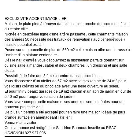
EXCLUSIVITE ACCENT IMMOBILIER
Maison de plain pied à rénover dans un secteur proche des commodités et
du centre ville .
Nichée en deuxième ligne d'une artère passante , cette charmante maison
des années 50 nécessite des travaux de rénovation ( audit énergétique )
mais le potentiel est là !
Posée sur une parcelle de plus de 560 m2 cette maison offre une terrasse à
l'ombre d'un platane centenaire.
Dès le hall d'entrée vous découvrirez la distribution parfaite donnant sur
cuisine salle à manger , salon et deux chambres , un dressing et une salle
d'eau.
Possibilité de faire une 3 ème chambre dans les combles .
Vous disposerez d'un atelier de 57 m2 avec sa mezzanine de 24 m2 pour
vos loisirs créatifs ou du bricolage avec une belle ouverture au soleil.
Et pour finir 3 beaux garages de 19 m2 chacun et un abri de jardin en dur de
5.40 m2 pour ranger votre salon de jardin .
Vous l'avez compris cette maison et ses annexes seront idéales pour un
nouveau projet de vie !
De plus un permis a été accepté pour en faire une maison idéale de plus
grande surface en aménageant l'atelier !
Venez vite la visiter!
Cette annonce est rédigée par Sandrine Bounous inscrite au RSAC
d'AVIGNON 827.927.096