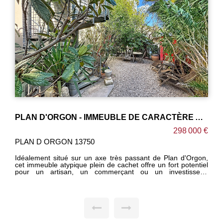
PLAN D'ORGON - IMMEUBLE DE CARACTÈRE AVEC LOCAL COMMERCIAL, APPARTEMENT ET COUR
298 000 €
PLAN D ORGON 13750
Idéalement situé sur un axe très passant de Plan d'Orgon,
cet immeuble atypique plein de cachet offre un fort potentiel
pour un artisan, un commerçant ou un investisseur.
L'ensemble se compose d'un local commercial bénéficiant
d'une excellente visibilité, d'un appartement indépendant
ainsi que d'une agréable cour intérieure. Deux compteurs
électriques permettent une utilisation distincte des espaces.
Aucun travaux impérieux n'est à prévoir, le bien est
immédiatement exploitable tout en laissant de nombreuses
possibilités d'aménagement selon vos projets. Son caractère