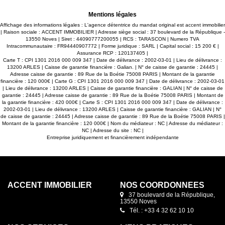
authentique, ses volumes et sa configuration en font un bien
rare sur le secteur. Ce bien conviendra parfaitement à un
Mentions légales
artisan souhaitant allier activité professionnelle et habitation,
à un investisseur recherchant un rendement locatif ou
Affichage des informations légales : L'agence détentrice du mandat original est accent immobilier
encore à une activité commerciale avec logement sur place.
| Raison sociale : ACCENT IMMOBILIER | Adresse siège social : 37 boulevard de la République -
Emplacement stratégique avec fort passage et excellente
13550 Noves | Siret : 44090777200055 | RCS : TARASCON | Numero TVA
visibilité. À découvrir rapidement ! Les informations sur les
Intracommunautaire : FR94440907772 | Forme juridique : SARL | Capital social : 15 200 € |
risques auxquels ce bien est exposé sont disponibles sur le
Assurance RCP : 120137405 |
site https://www.georisques.gouv.fr
Carte T : CPI 1301 2016 000 009 347 | Date de délivrance : 2002-03-01 | Lieu de délivrance :
13200 ARLES | Caisse de garantie financière : Galian. | N° de caisse de garantie : 24445 |
Adresse caisse de garantie : 89 Rue de la Boétie 75008 PARIS | Montant de la garantie
financière : 120 000€ | Carte G : CPI 1301 2016 000 009 347 | Date de délivrance : 2002-03-01
| Lieu de délivrance : 13200 ARLES | Caisse de garantie financière : GALIAN | N° de caisse de
garantie : 24445 | Adresse caisse de garantie : 89 Rue de la Boétie 75008 PARIS | Montant de
la garantie financière : 420 000€ | Carte S : CPI 1301 2016 000 009 347 | Date de délivrance :
2002-03-01 | Lieu de délivrance : 13200 ARLES | Caisse de garantie financière : GALIAN | N°
de caisse de garantie : 24445 | Adresse caisse de garantie : 89 Rue de la Boétie 75008 PARIS |
Montant de la garantie financière : 120 000€ | Nom du médiateur : NC | Adresse du médiateur :
NC | Adresse du site : NC |
Entreprise juridiquement et financièrement indépendante
ACCENT IMMOBILIER
NOS COORDONNÉES
37 boulevard de la République,
13550 Noves
Tél. : +33 4 32 62 10 10