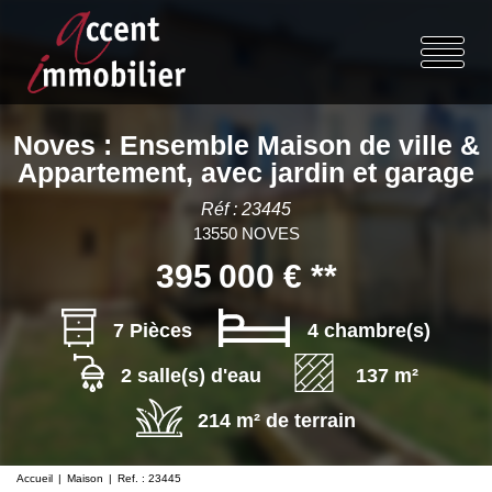
Noves : Ensemble Maison de ville &
Appartement, avec jardin et garage
Réf : 23445
13550 NOVES
395 000 €
**
7 Pièces
4 chambre(s)
2 salle(s) d'eau
137 m²
214 m² de terrain
Accueil
Maison
Ref. : 23445