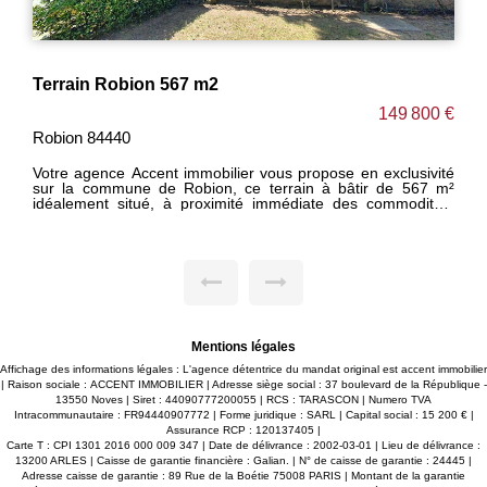
Terrain Robion 567 m2
149 800 €
Robion 84440
Votre agence Accent immobilier vous propose en exclusivité
sur la commune de Robion, ce terrain à bâtir de 567 m²
idéalement situé, à proximité immédiate des commodités,
tout en bénéficiant d'un environnement agréable et
recherché. Vous serez séduit par sa belle exposition et sa
vue dégagée sur le Luberon, offrant un cadre de vie paisible
au coeur de la Provence. Ce terrain est destiné à la
construction d'une maison de plain-pied, parfaite pour un
projet de vie confortable et fonctionnel. Une belle opportunité
pour concrétiser votre projet immobilier dans un secteur
prisé ! Pour plus d'informations, n'hésitez pas à nous
contacter. Les informations sur les risques auxquels ce bien
Mentions légales
est exposé sont disponibles sur le site
https://www.georisques.gouv.fr
Affichage des informations légales : L'agence détentrice du mandat original est accent immobilier
| Raison sociale : ACCENT IMMOBILIER | Adresse siège social : 37 boulevard de la République -
13550 Noves | Siret : 44090777200055 | RCS : TARASCON | Numero TVA
Intracommunautaire : FR94440907772 | Forme juridique : SARL | Capital social : 15 200 € |
Assurance RCP : 120137405 |
Carte T : CPI 1301 2016 000 009 347 | Date de délivrance : 2002-03-01 | Lieu de délivrance :
13200 ARLES | Caisse de garantie financière : Galian. | N° de caisse de garantie : 24445 |
Adresse caisse de garantie : 89 Rue de la Boétie 75008 PARIS | Montant de la garantie