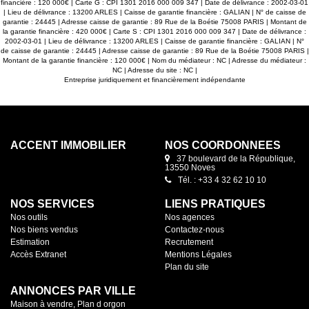
financière : 120 000€ | Carte G : CPI 1301 2016 000 009 347 | Date de délivrance : 2002-03-01
| Lieu de délivrance : 13200 ARLES | Caisse de garantie financière : GALIAN | N° de caisse de
garantie : 24445 | Adresse caisse de garantie : 89 Rue de la Boétie 75008 PARIS | Montant de
la garantie financière : 420 000€ | Carte S : CPI 1301 2016 000 009 347 | Date de délivrance :
2002-03-01 | Lieu de délivrance : 13200 ARLES | Caisse de garantie financière : GALIAN | N°
de caisse de garantie : 24445 | Adresse caisse de garantie : 89 Rue de la Boétie 75008 PARIS |
Montant de la garantie financière : 120 000€ | Nom du médiateur : NC | Adresse du médiateur :
NC | Adresse du site : NC |
Entreprise juridiquement et financièrement indépendante
ACCENT IMMOBILIER
NOS COORDONNÉES
37 boulevard de la République,
13550 Noves
Tél. : +33 4 32 62 10 10
NOS SERVICES
LIENS PRATIQUES
Nos outils
Nos agences
Nos biens vendus
Contactez-nous
Estimation
Recrutement
Accès Extranet
Mentions Légales
Plan du site
ANNONCES PAR VILLE
Maison à vendre, Plan d orgon