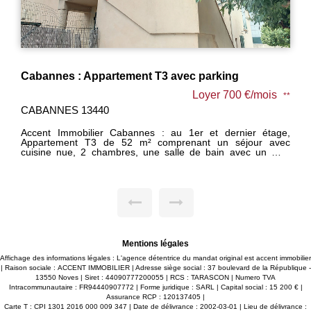
Cabannes : Appartement T3 avec parking
Loyer 700 €/mois
**
CABANNES 13440
Accent Immobilier Cabannes : au 1er et dernier étage,
Appartement T3 de 52 m² comprenant un séjour avec
cuisine nue, 2 chambres, une salle de bain avec un WC.
Parking privé. Disponible immédiatement. - Vous souhaitez
déposer votre demande ? Pour l'enregistrer, cliquer sur
"message" en bas de cette annonce. Répondez au
questionnaire reçu par mail, nous traiterons votre demande
dans les 48h.
Mentions légales
Affichage des informations légales : L'agence détentrice du mandat original est accent immobilier
| Raison sociale : ACCENT IMMOBILIER | Adresse siège social : 37 boulevard de la République -
13550 Noves | Siret : 44090777200055 | RCS : TARASCON | Numero TVA
Intracommunautaire : FR94440907772 | Forme juridique : SARL | Capital social : 15 200 € |
Assurance RCP : 120137405 |
Carte T : CPI 1301 2016 000 009 347 | Date de délivrance : 2002-03-01 | Lieu de délivrance :