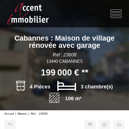
Cabannes : Maison de village
rénovée avec garage
Réf : 23608
13440 CABANNES
199 000 €
**
4 Pièces
3 chambre(s)
106 m²
Accueil
Maison
Ref. : 23608