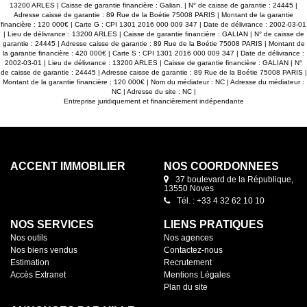
13200 ARLES | Caisse de garantie financière : Galian. | N° de caisse de garantie : 24445 |
Adresse caisse de garantie : 89 Rue de la Boétie 75008 PARIS | Montant de la garantie
financière : 120 000€ | Carte G : CPI 1301 2016 000 009 347 | Date de délivrance : 2002-03-01
| Lieu de délivrance : 13200 ARLES | Caisse de garantie financière : GALIAN | N° de caisse de
garantie : 24445 | Adresse caisse de garantie : 89 Rue de la Boétie 75008 PARIS | Montant de
la garantie financière : 420 000€ | Carte S : CPI 1301 2016 000 009 347 | Date de délivrance :
2002-03-01 | Lieu de délivrance : 13200 ARLES | Caisse de garantie financière : GALIAN | N°
de caisse de garantie : 24445 | Adresse caisse de garantie : 89 Rue de la Boétie 75008 PARIS |
Montant de la garantie financière : 120 000€ | Nom du médiateur : NC | Adresse du médiateur :
NC | Adresse du site : NC |
Entreprise juridiquement et financièrement indépendante
ACCENT IMMOBILIER
NOS COORDONNÉES
37 boulevard de la République,
13550 Noves
Tél. : +33 4 32 62 10 10
NOS SERVICES
LIENS PRATIQUES
Nos outils
Nos agences
Nos biens vendus
Contactez-nous
Estimation
Recrutement
Accès Extranet
Mentions Légales
Plan du site