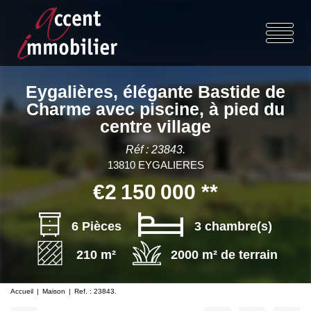
Eygalières, élégante Bastide de
Charme avec piscine, à pied du
centre village
Réf : 23843.
13810 EYGALIERES
€2 150 000
**
6 Pièces
3 chambre(s)
210 m²
2000 m² de terrain
Accueil
Maison
Ref. : 23843.