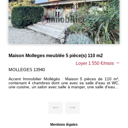
Maison Molleges meublée 5 pièce(s) 110 m2
Loyer 1 550 €/mois
**
MOLLEGES 13940
Accent Immobilier Mollégès : Maison 5 pièces de 110 m²,
contenant 4 chambres dont une avec sa salle d'eau et WC,
une cuisine, un salon avec salle à manger, une salle d'eau et
WC. Une piscine, un pool house fermé en véranda, un local
technique et un WC extérieur complètent le bien. Loué
meublé à l'année. Disponible le 11/08/2026. - Vous souhaitez
déposer votre demande ? Pour l'enregistrer, cliquer sur
"message" en bas de cette annonce. Répondez au
questionnaire reçu par mail, nous traiterons votre demande
dans les 48h.
Mentions légales