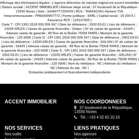
Affichage des informations légales : L'agence détentrice du mandat original est accent immobilier
| Raison sociale : ACCENT IMMOBILIER | Adresse siège social : 37 boulevard de la République -
13550 Noves | Siret : 44090777200055 | RCS : TARASCON | Numero TVA
Intracommunautaire : FR94440907772 | Forme juridique : SARL | Capital social : 15 200 € |
Assurance RCP : 120137405 |
Carte T : CPI 1301 2016 000 009 347 | Date de délivrance : 2002-03-01 | Lieu de délivrance :
13200 ARLES | Caisse de garantie financière : Galian. | N° de caisse de garantie : 24445 |
Adresse caisse de garantie : 89 Rue de la Boétie 75008 PARIS | Montant de la garantie
financière : 120 000€ | Carte G : CPI 1301 2016 000 009 347 | Date de délivrance : 2002-03-01
| Lieu de délivrance : 13200 ARLES | Caisse de garantie financière : GALIAN | N° de caisse de
garantie : 24445 | Adresse caisse de garantie : 89 Rue de la Boétie 75008 PARIS | Montant de
la garantie financière : 420 000€ | Carte S : CPI 1301 2016 000 009 347 | Date de délivrance :
2002-03-01 | Lieu de délivrance : 13200 ARLES | Caisse de garantie financière : GALIAN | N°
de caisse de garantie : 24445 | Adresse caisse de garantie : 89 Rue de la Boétie 75008 PARIS |
Montant de la garantie financière : 120 000€ | Nom du médiateur : NC | Adresse du médiateur :
NC | Adresse du site : NC |
Entreprise juridiquement et financièrement indépendante
ACCENT IMMOBILIER
NOS COORDONNÉES
37 boulevard de la République,
13550 Noves
Tél. : +33 4 32 62 10 10
NOS SERVICES
LIENS PRATIQUES
Nos outils
Nos agences