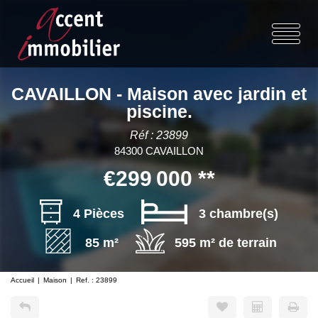
CAVAILLON - Maison avec jardin et
piscine.
Réf : 23899
84300 CAVAILLON
€299 000
**
4 Pièces
3 chambre(s)
85 m²
595 m² de terrain
Accueil
Maison
Ref. : 23899