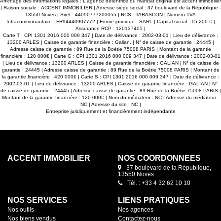
Affichage des informations légales : L'agence détentrice du mandat original est accent immobilier
 investissement, pour les acquéreurs en quête
grenier de même 
| Raison sociale : ACCENT IMMOBILIER | Adresse siège social : 37 boulevard de la République -
personnaliser. ? Contactez-nous pour plus
vos besoins. Vous a
13550 Noves | Siret : 44090777200055 | RCS : TARASCON | Numero TVA
ou organiser une visite.
d'évolution de cet
Intracommunautaire : FR94440907772 | Forme juridique : SARL | Capital social : 15 200 € |
terrain, idéale p
Assurance RCP : 120137405 |
provençale. Un bien
Carte T : CPI 1301 2016 000 009 347 | Date de délivrance : 2002-03-01 | Lieu de délivrance :
perspectives. Con
13200 ARLES | Caisse de garantie financière : Galian. | N° de caisse de garantie : 24445 |
plus d'informations 
Adresse caisse de garantie : 89 Rue de la Boétie 75008 PARIS | Montant de la garantie
financière : 120 000€ | Carte G : CPI 1301 2016 000 009 347 | Date de délivrance : 2002-03-01
| Lieu de délivrance : 13200 ARLES | Caisse de garantie financière : GALIAN | N° de caisse de
garantie : 24445 | Adresse caisse de garantie : 89 Rue de la Boétie 75008 PARIS | Montant de
la garantie financière : 420 000€ | Carte S : CPI 1301 2016 000 009 347 | Date de délivrance :
2002-03-01 | Lieu de délivrance : 13200 ARLES | Caisse de garantie financière : GALIAN | N°
de caisse de garantie : 24445 | Adresse caisse de garantie : 89 Rue de la Boétie 75008 PARIS |
Montant de la garantie financière : 120 000€ | Nom du médiateur : NC | Adresse du médiateur :
NC | Adresse du site : NC |
Entreprise juridiquement et financièrement indépendante
ACCENT IMMOBILIER
NOS COORDONNÉES
37 boulevard de la République,
13550 Noves
Tél. : +33 4 32 62 10 10
NOS SERVICES
LIENS PRATIQUES
Nos outils
Nos agences
Nos biens vendus
Contactez-nous