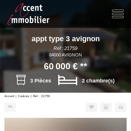
appt type 3 avignon
Réf : 21759
84000 AVIGNON
60 000 €
**
3 Pièces
2 chambre(s)
Accueil
3 pièces
Ref. : 21759