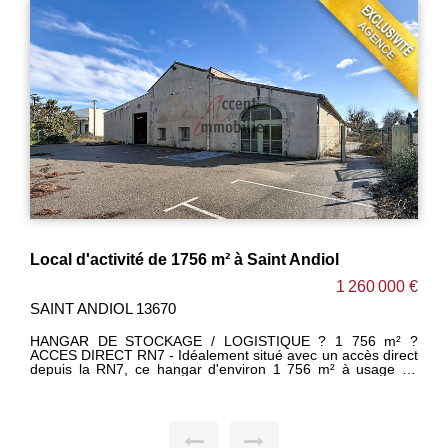
Local d'activité de 1756 m² à Saint Andiol
1 260 000 €
SAINT ANDIOL 13670
HANGAR DE STOCKAGE / LOGISTIQUE ? 1 756 m² ?
ACCES DIRECT RN7 - Idéalement situé avec un accès direct
depuis la RN7, ce hangar d'environ 1 756 m² à usage de
stockage offre un environnement parfaitement adapté aux
activités logistiques, artisanales ou industrielles. Le bâtiment
se compose de vastes surfaces de stockage, complétées par
une partie administrative comprenant trois bureaux, un hall
d'accueil, deux WC ainsi que des vestiaires avec sanitaires,