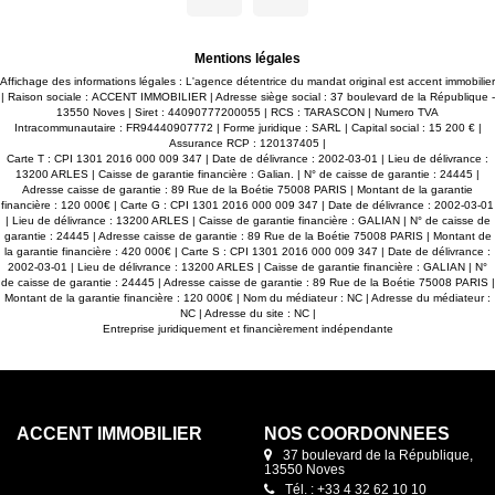
permettant une exploitation immédiate et fonctionnelle. Côté
exploitation, l'ensemble dispose de trois portes sectionnelles
poids lourds facilitant les flux logistiques ainsi que trois accès
piétons indépendants. Implanté sur une parcelle d'environ 5
Mentions légales
432 m², le site propose un parking, des espaces verts et
surtout une zone de retournement pour poids lourds,
Affichage des informations légales : L'agence détentrice du mandat original est accent immobilier
garantissant une circulation fluide des véhicules. Atouts
| Raison sociale : ACCENT IMMOBILIER | Adresse siège social : 37 boulevard de la République -
majeurs : ? Accès direct RN7 ? Forte visibilité ? Bâtiment
13550 Noves | Siret : 44090777200055 | RCS : TARASCON | Numero TVA
fonctionnel et opérationnel ? Environnement adapté aux
Intracommunautaire : FR94440907772 | Forme juridique : SARL | Capital social : 15 200 € |
professionnels Une opportunité rare pour implanter ou
Assurance RCP : 120137405 |
développer votre activité dans un secteur stratégique.
Carte T : CPI 1301 2016 000 009 347 | Date de délivrance : 2002-03-01 | Lieu de délivrance :
Contactez nous pour plus d'informations ou organiser une
13200 ARLES | Caisse de garantie financière : Galian. | N° de caisse de garantie : 24445 |
visite.
Adresse caisse de garantie : 89 Rue de la Boétie 75008 PARIS | Montant de la garantie
financière : 120 000€ | Carte G : CPI 1301 2016 000 009 347 | Date de délivrance : 2002-03-01
| Lieu de délivrance : 13200 ARLES | Caisse de garantie financière : GALIAN | N° de caisse de
garantie : 24445 | Adresse caisse de garantie : 89 Rue de la Boétie 75008 PARIS | Montant de
la garantie financière : 420 000€ | Carte S : CPI 1301 2016 000 009 347 | Date de délivrance :
2002-03-01 | Lieu de délivrance : 13200 ARLES | Caisse de garantie financière : GALIAN | N°
de caisse de garantie : 24445 | Adresse caisse de garantie : 89 Rue de la Boétie 75008 PARIS |
Montant de la garantie financière : 120 000€ | Nom du médiateur : NC | Adresse du médiateur :
NC | Adresse du site : NC |
Entreprise juridiquement et financièrement indépendante
ACCENT IMMOBILIER
NOS COORDONNÉES
37 boulevard de la République,
13550 Noves
Tél. : +33 4 32 62 10 10