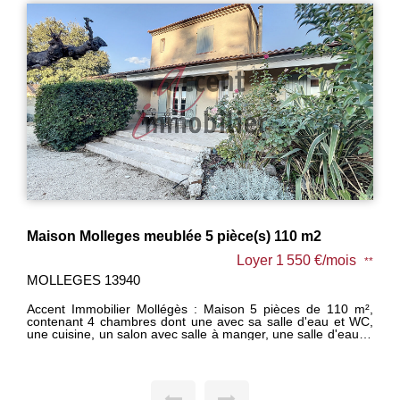
Maison Molleges meublée 5 pièce(s) 110 m2
Loyer 1 550 €/mois
**
MOLLEGES 13940
Accent Immobilier Mollégès : Maison 5 pièces de 110 m²,
contenant 4 chambres dont une avec sa salle d'eau et WC,
une cuisine, un salon avec salle à manger, une salle d'eau et
WC. Une piscine, un pool house fermé en véranda, un local
technique et un WC extérieur complètent le bien. Loué
meublé à l'année. Disponible le 11/08/2026. - Vous souhaitez
déposer votre demande ? Pour l'enregistrer, cliquer sur
"message" en bas de cette annonce. Répondez au