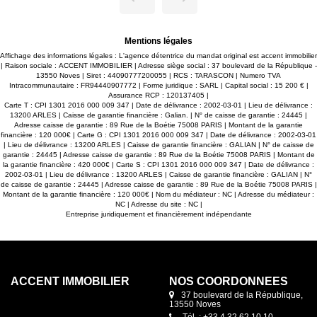
questionnaire reçu par mail, nous traiterons votre demande
dans les 48h.
Mentions légales
Affichage des informations légales : L'agence détentrice du mandat original est accent immobilier
| Raison sociale : ACCENT IMMOBILIER | Adresse siège social : 37 boulevard de la République -
13550 Noves | Siret : 44090777200055 | RCS : TARASCON | Numero TVA
Intracommunautaire : FR94440907772 | Forme juridique : SARL | Capital social : 15 200 € |
Assurance RCP : 120137405 |
Carte T : CPI 1301 2016 000 009 347 | Date de délivrance : 2002-03-01 | Lieu de délivrance :
13200 ARLES | Caisse de garantie financière : Galian. | N° de caisse de garantie : 24445 |
Adresse caisse de garantie : 89 Rue de la Boétie 75008 PARIS | Montant de la garantie
financière : 120 000€ | Carte G : CPI 1301 2016 000 009 347 | Date de délivrance : 2002-03-01
| Lieu de délivrance : 13200 ARLES | Caisse de garantie financière : GALIAN | N° de caisse de
garantie : 24445 | Adresse caisse de garantie : 89 Rue de la Boétie 75008 PARIS | Montant de
la garantie financière : 420 000€ | Carte S : CPI 1301 2016 000 009 347 | Date de délivrance :
2002-03-01 | Lieu de délivrance : 13200 ARLES | Caisse de garantie financière : GALIAN | N°
de caisse de garantie : 24445 | Adresse caisse de garantie : 89 Rue de la Boétie 75008 PARIS |
Montant de la garantie financière : 120 000€ | Nom du médiateur : NC | Adresse du médiateur :
NC | Adresse du site : NC |
Entreprise juridiquement et financièrement indépendante
ACCENT IMMOBILIER
NOS COORDONNÉES
37 boulevard de la République,
13550 Noves