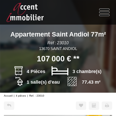
Appartement Saint Andiol 77m²
Réf : 23010
13670 SAINT ANDIOL
107 000 €
**
4 Pièces
3 chambre(s)
1 salle(s) d'eau
77.43 m²
Accueil
4 pièces
Ref. : 23010