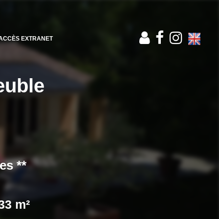
ACCÈS EXTRANET
euble
es **
33 m²