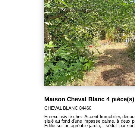
289 000 €
MOLLEGES 13940
ville à rénover
Située dans un environnement privilégié à 
 Cheval-Blanc.
d'environ 154 m² habitables séduira les am
ique et son fort
prestations soignées. Dès l'entrée, vous dé
possibilité d'en
de vie de près de 70 m², baignée de lumière
inir selon vos
avec sa cuisine ouverte parfaitement intégré