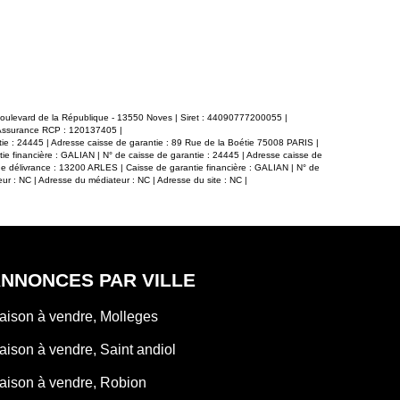
ilités d'agrandissement et d'aménagement
avec toilett
de terrains). Votre conseillère à Mollégès :
buanderie complète l'ensemble. I
6
piscinable, c
environnement
Confort assuré
et chauffage par 
nuisance son
départementale
faible en soirée et le week
 boulevard de la République - 13550 Noves | Siret : 44090777200055 |
 Assurance RCP : 120137405 |
organiser une visit
tie : 24445 | Adresse caisse de garantie : 89 Rue de la Boétie 75008 PARIS |
par Gérard 
ie financière : GALIAN | N° de caisse de garantie : 24445 | Adresse caisse de
793437526000
de délivrance : 13200 ARLES | Caisse de garantie financière : GALIAN | N° de
r : NC | Adresse du médiateur : NC | Adresse du site : NC |
NNONCES PAR VILLE
aison à vendre, Molleges
aison à vendre, Saint andiol
aison à vendre, Robion