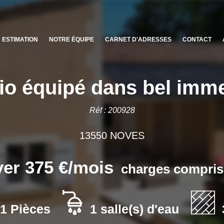
ESTIMATION
NOTRE ÉQUIPE
CARNET D'ADRESSES
CONTACT
io équipé dans bel imm
Réf : 200928
13550 NOVES
er 375 €/mois
charges compris
1 Pièces
1 salle(s) d'eau