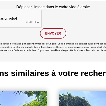
Déplacer l'image dans le cadre vide à droite
ENVOYER
un fichier informatisé par accent immobilier pour gérer votre demande de contact. Elles sont conse
 conseillers Conformément à la loi « informatique et libertés », vous pouvez exercer votre droit d'
formons de l’existence de la liste d'opposition au démarchage téléphonique « Bloctel », sur laque
ns similaires à votre reche