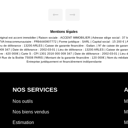
leureuse et contemporaine.
offre de nombreuses possib
bres, dont une belle suite
(possibilité de détachement 
u'une spacieuse salle de bains
Myriam Ripert O7 87 91 94 O
 Deux WC indépendants et une
ieur. À l'extérieur, le charme
sse agrémentée d'une pergola
e de vie, idéale pour partager
Mentions légales
soirées d'été. Tout a été pensé
scine, un pool house, un terrain
original est accent immobilier | Raison sociale : ACCENT IMMOBILIER | Adresse siège social : 37
nombreux espaces dédiés à la
 Intracommunautaire : FR94440907772 | Forme juridique : SARL | Capital social : 15 200 € |
u de délivrance : 13200 ARLES | Caisse de garantie financière : Galian. | N° de caisse de garan
itable atout avec un garage de
09 347 | Date de délivrance : 2002-03-01 | Lieu de délivrance : 13200 ARLES | Caisse de garant
elier de 33 m² offrant un fort
ère : 420 000€ | Carte S : CPI 1301 2016 000 009 347 | Date de délivrance : 2002-03-01 | Lieu 
ément être transformé en gîte,
89 Rue de la Boétie 75008 PARIS | Montant de la garantie financière : 120 000€ | Nom du médiateu
ou atelier d'artiste selon vos
Entreprise juridiquement et financièrement indépendante
rne, fonctionnalité et qualité de
Alpilles. Contactez nous pour
NOS SERVICES
A
Nos outils
M
Nos biens vendus
M
Estimation
M