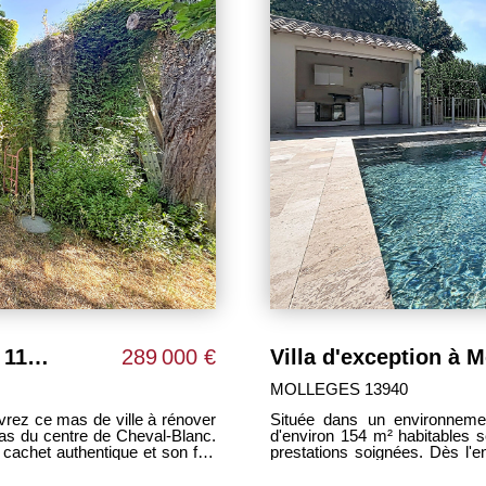
Villa d'exception à Mollégès 154 m² avec jardin et piscine.
665 000 €
MOLLEGES 13940
Mollégès, cette superbe villa
Dans un quartier recherché d
ateurs de beaux volumes et de
découvrez cette maison de plain pied à rénover de 106 m² sur 1975 m² de
couvrirez une magnifique pièce
terrain. Elle se compose d'u
, offrant un espace convivial
manger, de 3 chambres, d'un
e. Un lieu idéal pour recevoir
garage de 28m² attenant comp