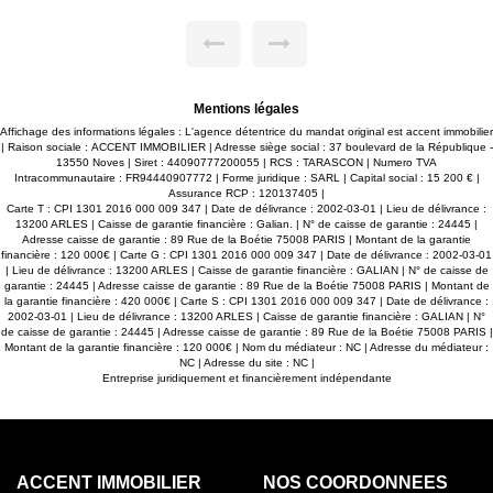
balcon au Sud, deux petits balcons au Nord. Un cave
privative. Un emplacement de parking (plein air) réservé au
sein de la résidence. Charges de copropriété : 83€
/mensuels. Votre conseiller : Jérémy PERROT
+6.60.80.89.85. - Vous souhaitez que nous nous occupions
de la mise en valeur de votre bien ? Contactez-nous ! Accent
Immobilier - 6 Agences - Bienvenue en Provence
Mentions légales
Affichage des informations légales : L'agence détentrice du mandat original est accent immobilier
| Raison sociale : ACCENT IMMOBILIER | Adresse siège social : 37 boulevard de la République -
13550 Noves | Siret : 44090777200055 | RCS : TARASCON | Numero TVA
Intracommunautaire : FR94440907772 | Forme juridique : SARL | Capital social : 15 200 € |
Assurance RCP : 120137405 |
Carte T : CPI 1301 2016 000 009 347 | Date de délivrance : 2002-03-01 | Lieu de délivrance :
13200 ARLES | Caisse de garantie financière : Galian. | N° de caisse de garantie : 24445 |
Adresse caisse de garantie : 89 Rue de la Boétie 75008 PARIS | Montant de la garantie
financière : 120 000€ | Carte G : CPI 1301 2016 000 009 347 | Date de délivrance : 2002-03-01
| Lieu de délivrance : 13200 ARLES | Caisse de garantie financière : GALIAN | N° de caisse de
garantie : 24445 | Adresse caisse de garantie : 89 Rue de la Boétie 75008 PARIS | Montant de
la garantie financière : 420 000€ | Carte S : CPI 1301 2016 000 009 347 | Date de délivrance :
2002-03-01 | Lieu de délivrance : 13200 ARLES | Caisse de garantie financière : GALIAN | N°
de caisse de garantie : 24445 | Adresse caisse de garantie : 89 Rue de la Boétie 75008 PARIS |
Montant de la garantie financière : 120 000€ | Nom du médiateur : NC | Adresse du médiateur :
NC | Adresse du site : NC |
Entreprise juridiquement et financièrement indépendante
ACCENT IMMOBILIER
NOS COORDONNÉES