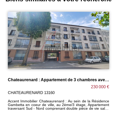
Chateaurenard : Appartement de 3 chambres avec triple balcons et parking privé
230 000 €
CHATEAURENARD 13160
Accent Immobilier Chateaurenard : Au sein de la Résidence
Gambetta en coeur de ville, au 2ème/3 étage, Appartement
traversant Sud - Nord comprenant double pièce de vie salon
séjour - salle à manger cuisine, buanderie, 3 chambres, salle
d'eau avec baignoire et douche, WC indépendant. Un grand