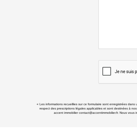
« Les informations recueillies sur ce formulaire sont enregistrées dans 
respect des prescriptions légales applicables et sont destinées à nos
accent immobilier contact@accentimmobilier.fr. Nous vous in