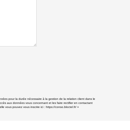
rvées pour la durée nécessaire à la gestion de la relation client dans le
accès aux données vous concernant et les faire rectifier en contactant
lle vous pouvez vous inscrire ici :
https://conso.bloctel.fr/
»