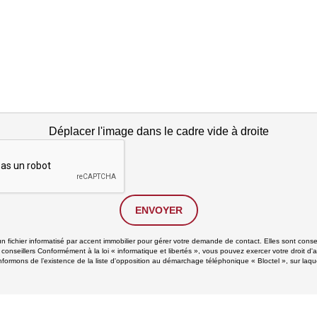
Déplacer l'image dans le cadre vide à droite
ENVOYER
un fichier informatisé par accent immobilier pour gérer votre demande de contact. Elles sont conse
 conseillers Conformément à la loi « informatique et libertés », vous pouvez exercer votre droit d'
formons de l’existence de la liste d'opposition au démarchage téléphonique « Bloctel », sur laque