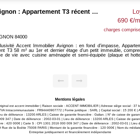
Avignon : Appartement T3 récent et climatisé avec balcon et parking
Lo
690 €/m
charges comprise
IGNON 84000
lusivité Accent Immobilier Avignon : en fond d'impasse, Apparte
 au 1er et dernier étage d'un petit immeuble, comprenant
ce de vie avec cuisine aménagée et semi-équipée (plaque et hotte
mbres, salle d'eau avec douche à l'italienne et WC, couloir avec pla
lacement électroménager. Climatisation dans la pièce de 
on récente (2019). Un balcon exposé Sud. 1 place de parking
ée. Arrêt de TRAM à 100m. Disponible Immédiatement Vous souhaitez
oser votre demande ? Pour l'enregistrer, cliquer sur "message" en ba
te annonce. Répondez au questionnaire reçu par mail, nous traite
re demande dans les 48h.
Mentions légales
original est accent immobilier | Raison sociale : ACCENT IMMOBILIER | Adresse siège social : 37
 Intracommunautaire : FR94440907772 | Forme juridique : SARL | Capital social : 15 200 € |
u de délivrance : 13200 ARLES | Caisse de garantie financière : Galian. | N° de caisse de garan
09 347 | Date de délivrance : 2002-03-01 | Lieu de délivrance : 13200 ARLES | Caisse de garant
ère : 420 000€ | Carte S : CPI 1301 2016 000 009 347 | Date de délivrance : 2002-03-01 | Lieu 
89 Rue de la Boétie 75008 PARIS | Montant de la garantie financière : 120 000€ | Nom du médiateu
Entreprise juridiquement et financièrement indépendante