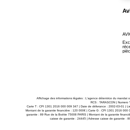
Avignon : Appartement T3 récent et climatisé avec balcon et parking
Loyer
690 €/mois
charges comprises **
AV
t Immobilier Avignon : en fond d'impasse, Appartement
Exc
récent T3 58 m²
cuisine aménagée et semi-équipée (plaque et hotte), 2
piè
au avec douche à l'italienne et WC, couloir avec placard
cha
troménager. Climatisation dans la pièce de vie.
emp
Sud. 1 place de parking
Rénovati
à 100m. Disponible Immédiatement Vous souhaitez
priv
de ? Pour l'enregistrer, cliquer sur "message" en bas de
dép
ondez au questionnaire reçu par mail, nous traiterons
cet
 les 48h.
vot
Affichage des informations légales : L'agence détentrice du mandat 
RCS : TARASCON | Numero TVA
Carte T : CPI 1301 2016 000 009 347 | Date de délivrance : 2002-03-01 | Lie
Montant de la garantie financière : 120 000€ | Carte G : CPI 1301 2016 000 0
garantie : 89 Rue de la Boétie 75008 PARIS | Montant de la garantie financi
caisse de garantie : 24445 | Adresse caisse de garantie : 