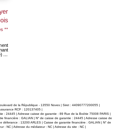
yer
ois
s **
ment
), 2
card
vie.
s de
rons
 boulevard de la République - 13550 Noves | Siret : 44090777200055 |
 Assurance RCP : 120137405 |
tie : 24445 | Adresse caisse de garantie : 89 Rue de la Boétie 75008 PARIS |
ie financière : GALIAN | N° de caisse de garantie : 24445 | Adresse caisse de
de délivrance : 13200 ARLES | Caisse de garantie financière : GALIAN | N° de
r : NC | Adresse du médiateur : NC | Adresse du site : NC |