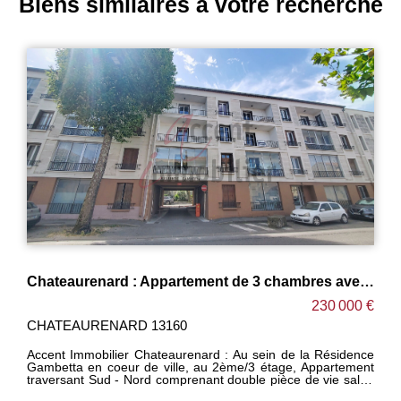
Biens similaires à votre recherche
Chateaurenard : Appartement de 3 chambres avec triple balcons et parking privé
Appartem
230 000 €
TEAURENARD 13160
CAVAILL
mmobilier Chateaurenard : Au sein de la Résidence
Situé en
ta en coeur de ville, au 2ème/3 étage, Appartement
petite co
rsant Sud - Nord comprenant double pièce de vie salon
charmant 
r - salle à manger cuisine, buanderie, 3 chambres, salle
son envir