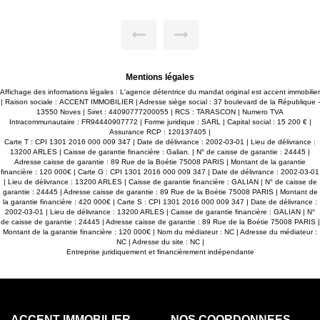
u avec baignoire et douche, WC indépendant. Un grand
Entièrem
on au Sud, deux petits balcons au Nord. Un cave
soignées 
tive. Un emplacement de parking (plein air) réservé au
de la cam
 de la résidence. Charges de copropriété : 83€
été pensé
e conseiller : Jérémy PERROT
quotidie
0.80.89.85. - Vous souhaitez que nous nous occupions
places de
 mise en valeur de votre bien ? Contactez-nous ! Accent
votre con
ilier - 6 Agences - Bienvenue en Provence
pour un 
Mentions légales
opportuni
restant
Affichage des informations légales : L'agence détentrice du mandat original est accent immobilier
cavaillonn
| Raison sociale : ACCENT IMMOBILIER | Adresse siège social : 37 boulevard de la République -
13550 Noves | Siret : 44090777200055 | RCS : TARASCON | Numero TVA
Intracommunautaire : FR94440907772 | Forme juridique : SARL | Capital social : 15 200 € |
Assurance RCP : 120137405 |
Carte T : CPI 1301 2016 000 009 347 | Date de délivrance : 2002-03-01 | Lieu de délivrance :
13200 ARLES | Caisse de garantie financière : Galian. | N° de caisse de garantie : 24445 |
Adresse caisse de garantie : 89 Rue de la Boétie 75008 PARIS | Montant de la garantie
financière : 120 000€ | Carte G : CPI 1301 2016 000 009 347 | Date de délivrance : 2002-03-01
| Lieu de délivrance : 13200 ARLES | Caisse de garantie financière : GALIAN | N° de caisse de
garantie : 24445 | Adresse caisse de garantie : 89 Rue de la Boétie 75008 PARIS | Montant de
la garantie financière : 420 000€ | Carte S : CPI 1301 2016 000 009 347 | Date de délivrance :
2002-03-01 | Lieu de délivrance : 13200 ARLES | Caisse de garantie financière : GALIAN | N°
de caisse de garantie : 24445 | Adresse caisse de garantie : 89 Rue de la Boétie 75008 PARIS |
Montant de la garantie financière : 120 000€ | Nom du médiateur : NC | Adresse du médiateur :
NC | Adresse du site : NC |
Entreprise juridiquement et financièrement indépendante
ACCENT IMMOBILIER
NOS COORDONNÉES