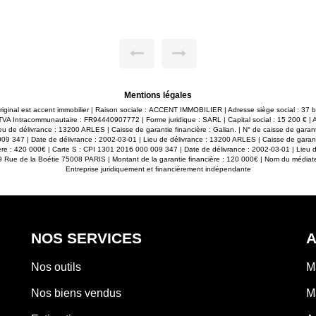
, offrant un espace convivial
manger, de 3 chambres, d'un
e. Un lieu idéal pour recevoir
garage de 28m² attenant comp
leureuse et contemporaine.
offre de nombreuses possib
bres, dont une belle suite
(possibilité de détachement 
u'une spacieuse salle de bains
Myriam Ripert O7 87 91 94 O
 Deux WC indépendants et une
ieur. À l'extérieur, le charme
sse agrémentée d'une pergola
e de vie, idéale pour partager
Mentions légales
soirées d'été. Tout a été pensé
scine, un pool house, un terrain
original est accent immobilier | Raison sociale : ACCENT IMMOBILIER | Adresse siège social : 37
nombreux espaces dédiés à la
 Intracommunautaire : FR94440907772 | Forme juridique : SARL | Capital social : 15 200 € |
u de délivrance : 13200 ARLES | Caisse de garantie financière : Galian. | N° de caisse de garan
itable atout avec un garage de
09 347 | Date de délivrance : 2002-03-01 | Lieu de délivrance : 13200 ARLES | Caisse de garant
elier de 33 m² offrant un fort
ère : 420 000€ | Carte S : CPI 1301 2016 000 009 347 | Date de délivrance : 2002-03-01 | Lieu 
ément être transformé en gîte,
89 Rue de la Boétie 75008 PARIS | Montant de la garantie financière : 120 000€ | Nom du médiateu
ou atelier d'artiste selon vos
Entreprise juridiquement et financièrement indépendante
rne, fonctionnalité et qualité de
Alpilles. Contactez nous pour
NOS SERVICES
A
Nos outils
M
Nos biens vendus
M