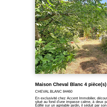
289 000 €
MOLLEGES 13940
ville à rénover
Située dans un environnement privilégié à 
 Cheval-Blanc.
d'environ 154 m² habitables séduira les am
ique et son fort
prestations soignées. Dès l'entrée, vous dé