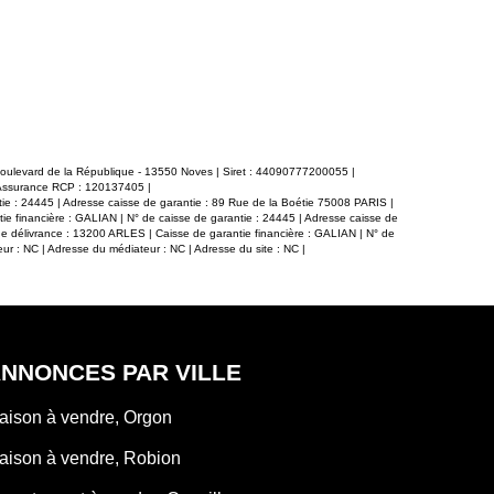
e salle de bain et d'un wc indépendant. Un
lumineuse av
lète le bien. En zone urbaine, cette maison
aménagée, de 
ilités d'agrandissement et d'aménagement
avec toilett
de terrains). Votre conseillère à Mollégès :
buanderie complète l'ensemble. I
6
piscinable, c
environnement
Confort assuré
et chauffage par 
nuisance son
départementale
faible en soirée et le week
 boulevard de la République - 13550 Noves | Siret : 44090777200055 |
 Assurance RCP : 120137405 |
organiser une visit
tie : 24445 | Adresse caisse de garantie : 89 Rue de la Boétie 75008 PARIS |
par Gérard 
ie financière : GALIAN | N° de caisse de garantie : 24445 | Adresse caisse de
793437526000
de délivrance : 13200 ARLES | Caisse de garantie financière : GALIAN | N° de
r : NC | Adresse du médiateur : NC | Adresse du site : NC |
NNONCES PAR VILLE
aison à vendre, Orgon
aison à vendre, Robion