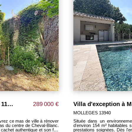
Villa d'exception à Mollégès 154 m² avec jardin et piscine.
665 000 €
MOLLEGES 13940
Mollégès, cette superbe villa
Dans un quartier recherché d
ateurs de beaux volumes et de
découvrez cette maison de plain pied à rénover de 106 m² sur 1975 m² de
couvrirez une magnifique pièce
terrain. Elle se compose d'u