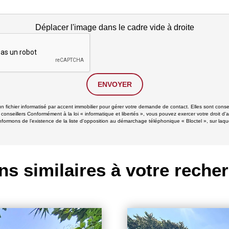
Déplacer l'image dans le cadre vide à droite
ENVOYER
un fichier informatisé par accent immobilier pour gérer votre demande de contact. Elles sont conse
 conseillers Conformément à la loi « informatique et libertés », vous pouvez exercer votre droit d'
formons de l’existence de la liste d'opposition au démarchage téléphonique « Bloctel », sur laque
ns similaires à votre reche