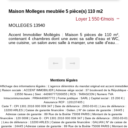
Maison Molleges meublée 5 pièce(s) 110 m2
Loyer 1 550 €/mois
**
MOLLEGES 13940
Accent Immobilier Mollégès : Maison 5 pièces de 110 m²,
contenant 4 chambres dont une avec sa salle d'eau et WC,
une cuisine, un salon avec salle à manger, une salle d'eau et
WC. Une piscine, un pool house fermé en véranda, un local
technique et un WC extérieur complètent le bien. Loué
meublé à l'année. Disponible le 11/08/2026. - Vous souhaitez
déposer votre demande ? Pour l'enregistrer, cliquer sur
"message" en bas de cette annonce. Répondez au
questionnaire reçu par mail, nous traiterons votre demande
dans les 48h.
Mentions légales
Affichage des informations légales : L'agence détentrice du mandat original est accent immobilier
| Raison sociale : ACCENT IMMOBILIER | Adresse siège social : 37 boulevard de la République -
13550 Noves | Siret : 44090777200055 | RCS : TARASCON | Numero TVA
Intracommunautaire : FR94440907772 | Forme juridique : SARL | Capital social : 15 200 € |
Assurance RCP : 120137405 |
Carte T : CPI 1301 2016 000 009 347 | Date de délivrance : 2002-03-01 | Lieu de délivrance :
13200 ARLES | Caisse de garantie financière : Galian. | N° de caisse de garantie : 24445 |
Adresse caisse de garantie : 89 Rue de la Boétie 75008 PARIS | Montant de la garantie
financière : 120 000€ | Carte G : CPI 1301 2016 000 009 347 | Date de délivrance : 2002-03-01
| Lieu de délivrance : 13200 ARLES | Caisse de garantie financière : GALIAN | N° de caisse de
garantie : 24445 | Adresse caisse de garantie : 89 Rue de la Boétie 75008 PARIS | Montant de