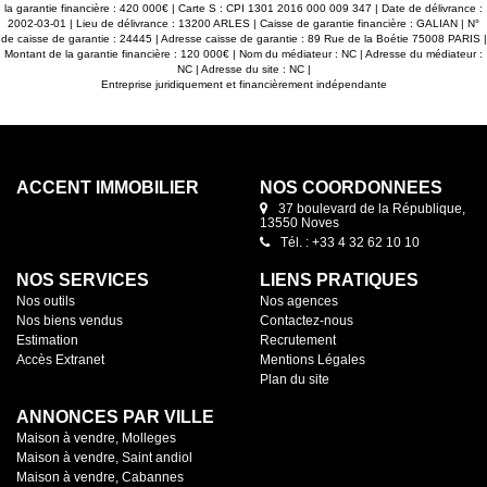
la garantie financière : 420 000€ | Carte S : CPI 1301 2016 000 009 347 | Date de délivrance :
2002-03-01 | Lieu de délivrance : 13200 ARLES | Caisse de garantie financière : GALIAN | N°
de caisse de garantie : 24445 | Adresse caisse de garantie : 89 Rue de la Boétie 75008 PARIS |
Montant de la garantie financière : 120 000€ | Nom du médiateur : NC | Adresse du médiateur :
NC | Adresse du site : NC |
Entreprise juridiquement et financièrement indépendante
ACCENT IMMOBILIER
NOS COORDONNÉES
37 boulevard de la République,
13550 Noves
Tél. : +33 4 32 62 10 10
NOS SERVICES
LIENS PRATIQUES
Nos outils
Nos agences
Nos biens vendus
Contactez-nous
Estimation
Recrutement
Accès Extranet
Mentions Légales
Plan du site
ANNONCES PAR VILLE
Maison à vendre, Molleges
Maison à vendre, Saint andiol
Maison à vendre, Cabannes