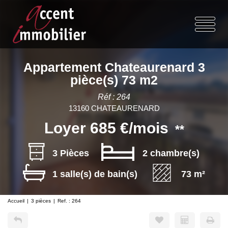
Appartement Chateaurenard 3
pièce(s) 73 m2
Réf : 264
13160 CHATEAURENARD
Loyer 685 €/mois
**
3 Pièces
2 chambre(s)
1 salle(s) de bain(s)
73 m²
Accueil
3 pièces
Ref. : 264