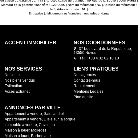
de caisse de garantie : 24445 | Adresse caisse de garantie : 89 Rue de la Boétie 75008 PARIS |
Montant de la garantie financière : 120 000€ | Nom du médiateur : NC | Adresse du médiateur :
NC | Adresse du site : NC |
Entreprise juridiquement et financièrement indépendante
ACCENT IMMOBILIER
NOS COORDONNÉES
37 boulevard de la République,
13550 Noves
Tél. : +33 4 32 62 10 10
NOS SERVICES
LIENS PRATIQUES
Nos outils
Nos agences
Nos biens vendus
Contactez-nous
Estimation
Recrutement
Accès Extranet
Mentions Légales
Plan du site
ANNONCES PAR VILLE
Appartement à vendre, Saint andiol
Appartement à vendre, L isle sur la sorgue
Immeuble à vendre, Cavaillon
Maison à louer, Molleges
Maison à louer, Barbentane