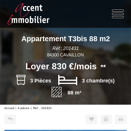
Appartement T3bis 88 m2
Réf : 201431
84300 CAVAILLON
Loyer 830 €/mois
**
3 Pièces
3 chambre(s)
88 m²
Accueil
4 pièces
Ref. : 201431