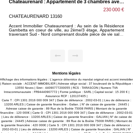
Chateaurenard : Appartement de 3 chambres avec triple balcons et parking privé
230 000 €
CHATEAURENARD 13160
Accent Immobilier Chateaurenard : Au sein de la Résidence
Gambetta en coeur de ville, au 2ème/3 étage, Appartement
traversant Sud - Nord comprenant double pièce de vie salon
séjour - salle à manger cuisine, buanderie, 3 chambres, salle
d'eau avec baignoire et douche, WC indépendant. Un grand
balcon au Sud, deux petits balcons au Nord. Un cave
privative. Un emplacement de parking (plein air) réservé au
sein de la résidence. Charges de copropriété : 83€
/mensuels. Votre conseiller : Jérémy PERROT
+6.60.80.89.85. - Vous souhaitez que nous nous occupions
de la mise en valeur de votre bien ? Contactez-nous ! Accent
Immobilier - 6 Agences - Bienvenue en Provence
Mentions légales
Affichage des informations légales : L'agence détentrice du mandat original est accent immobilier
| Raison sociale : ACCENT IMMOBILIER | Adresse siège social : 37 boulevard de la République -
13550 Noves | Siret : 44090777200055 | RCS : TARASCON | Numero TVA
Intracommunautaire : FR94440907772 | Forme juridique : SARL | Capital social : 15 200 € |
Assurance RCP : 120137405 |
Carte T : CPI 1301 2016 000 009 347 | Date de délivrance : 2002-03-01 | Lieu de délivrance :
13200 ARLES | Caisse de garantie financière : Galian. | N° de caisse de garantie : 24445 |
Adresse caisse de garantie : 89 Rue de la Boétie 75008 PARIS | Montant de la garantie
financière : 120 000€ | Carte G : CPI 1301 2016 000 009 347 | Date de délivrance : 2002-03-01
| Lieu de délivrance : 13200 ARLES | Caisse de garantie financière : GALIAN | N° de caisse de
garantie : 24445 | Adresse caisse de garantie : 89 Rue de la Boétie 75008 PARIS | Montant de
la garantie financière : 420 000€ | Carte S : CPI 1301 2016 000 009 347 | Date de délivrance :
2002-03-01 | Lieu de délivrance : 13200 ARLES | Caisse de garantie financière : GALIAN | N°