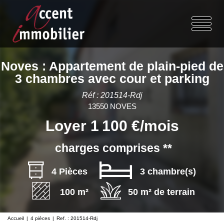
Noves : Appartement de plain-pied de
3 chambres avec cour et parking
Réf : 201514-Rdj
13550 NOVES
Loyer 1 100 €/mois
charges comprises **
4 Pièces
3 chambre(s)
100 m²
50 m² de terrain
Accueil
4 pièces
Ref. : 201514-Rdj