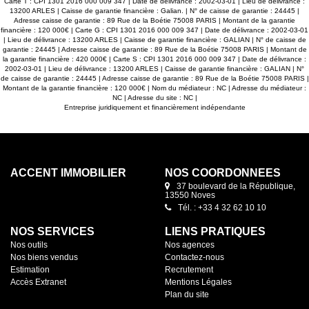
Carte T : CPI 1301 2016 000 009 347 | Date de délivrance : 2002-03-01 | Lieu de délivrance :
13200 ARLES | Caisse de garantie financière : Galian. | N° de caisse de garantie : 24445 |
Adresse caisse de garantie : 89 Rue de la Boétie 75008 PARIS | Montant de la garantie
financière : 120 000€ | Carte G : CPI 1301 2016 000 009 347 | Date de délivrance : 2002-03-01
| Lieu de délivrance : 13200 ARLES | Caisse de garantie financière : GALIAN | N° de caisse de
garantie : 24445 | Adresse caisse de garantie : 89 Rue de la Boétie 75008 PARIS | Montant de
la garantie financière : 420 000€ | Carte S : CPI 1301 2016 000 009 347 | Date de délivrance :
2002-03-01 | Lieu de délivrance : 13200 ARLES | Caisse de garantie financière : GALIAN | N°
de caisse de garantie : 24445 | Adresse caisse de garantie : 89 Rue de la Boétie 75008 PARIS |
Montant de la garantie financière : 120 000€ | Nom du médiateur : NC | Adresse du médiateur :
NC | Adresse du site : NC |
Entreprise juridiquement et financièrement indépendante
ACCENT IMMOBILIER
NOS COORDONNÉES
37 boulevard de la République,
13550 Noves
Tél. : +33 4 32 62 10 10
NOS SERVICES
LIENS PRATIQUES
Nos outils
Nos agences
Nos biens vendus
Contactez-nous
Estimation
Recrutement
Accès Extranet
Mentions Légales
Plan du site