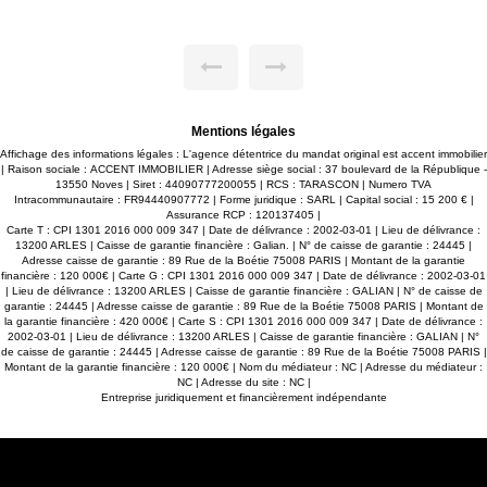
 l'entrée, cet
sécurisée avec ascenseur et digicode à l'e
44 m² offre un
appartement de 49.66M2 neuf et jamais habité offre un
cadre de vie agréable et confortable. Il se compose d'une
ne salle d'eau,
pièce de vie lumineuse, d'une chambre, d'une sa
on, idéal pour
d'un WC indépendant ainsi que d'un balcon, 
profiter des beaux jours. Une place de parking privative vient
idien. Côté
compléter ce bien, un véritable atout au quotidien
bénéficie d'un
performances énergétiques, l'appartement béné
et un GES : A
excellent classement avec un DPE : A et un
Mentions légales
s énergétiques.
garantissant confort et faibles consommations én
**Les points forts :** * Surface : 49.66m² * 1 chambre * Salle
Affichage des informations légales : L'agence détentrice du mandat original est accent immobilier
tage sur 5 avec
d'eau * WC indépendant * Balcon * 2ième étage 
| Raison sociale : ACCENT IMMOBILIER | Adresse siège social : 37 boulevard de la République -
code * Place de
ascenseur * Résidence sécurisée avec digicode 
13550 Noves | Siret : 44090777200055 | RCS : TARASCON | Numero TVA
*140 000 € FAI**
parking privative * DPE A / GES A * Prix : **140 
Intracommunautaire : FR94440907772 | Forme juridique : SARL | Capital social : 15 200 € |
nt locatif ou un
Idéal pour un premier achat, un investissement lo
Assurance RCP : 120137405 |
unité à ne pas
pied-à-terre à Avignon. Une belle opportunit
Carte T : CPI 1301 2016 000 009 347 | Date de délivrance : 2002-03-01 | Lieu de délivrance :
manquer !
13200 ARLES | Caisse de garantie financière : Galian. | N° de caisse de garantie : 24445 |
Adresse caisse de garantie : 89 Rue de la Boétie 75008 PARIS | Montant de la garantie
financière : 120 000€ | Carte G : CPI 1301 2016 000 009 347 | Date de délivrance : 2002-03-01
| Lieu de délivrance : 13200 ARLES | Caisse de garantie financière : GALIAN | N° de caisse de
garantie : 24445 | Adresse caisse de garantie : 89 Rue de la Boétie 75008 PARIS | Montant de
la garantie financière : 420 000€ | Carte S : CPI 1301 2016 000 009 347 | Date de délivrance :
2002-03-01 | Lieu de délivrance : 13200 ARLES | Caisse de garantie financière : GALIAN | N°
de caisse de garantie : 24445 | Adresse caisse de garantie : 89 Rue de la Boétie 75008 PARIS |
Montant de la garantie financière : 120 000€ | Nom du médiateur : NC | Adresse du médiateur :
NC | Adresse du site : NC |
Entreprise juridiquement et financièrement indépendante