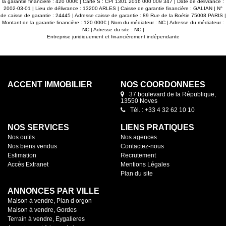
la garantie financière : 420 000€ | Carte S : CPI 1301 2016 000 009 347 | Date de délivrance :
2002-03-01 | Lieu de délivrance : 13200 ARLES | Caisse de garantie financière : GALIAN | N°
de caisse de garantie : 24445 | Adresse caisse de garantie : 89 Rue de la Boétie 75008 PARIS |
Montant de la garantie financière : 120 000€ | Nom du médiateur : NC | Adresse du médiateur :
NC | Adresse du site : NC |
Entreprise juridiquement et financièrement indépendante
ACCENT IMMOBILIER
NOS COORDONNÉES
37 boulevard de la République,
13550 Noves
Tél. : +33 4 32 62 10 10
NOS SERVICES
LIENS PRATIQUES
Nos outils
Nos agences
Nos biens vendus
Contactez-nous
Estimation
Recrutement
Accès Extranet
Mentions Légales
Plan du site
ANNONCES PAR VILLE
Maison à vendre, Plan d orgon
Maison à vendre, Gordes
Terrain à vendre, Eygalieres