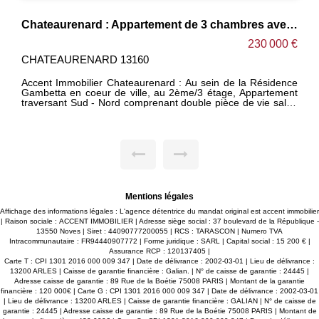
Chateaurenard : Appartement de 3 chambres avec triple balcons et parking privé
230 000 €
CHATEAURENARD 13160
Accent Immobilier Chateaurenard : Au sein de la Résidence
Gambetta en coeur de ville, au 2ème/3 étage, Appartement
traversant Sud - Nord comprenant double pièce de vie salon
séjour - salle à manger cuisine, buanderie, 3 chambres, salle
d'eau avec baignoire et douche, WC indépendant. Un grand
balcon au Sud, deux petits balcons au Nord. Un cave
privative. Un emplacement de parking (plein air) réservé au
sein de la résidence. Charges de copropriété : 83€
/mensuels. Votre conseiller : Jérémy PERROT
+6.60.80.89.85. - Vous souhaitez que nous nous occupions
de la mise en valeur de votre bien ? Contactez-nous ! Accent
Immobilier - 6 Agences - Bienvenue en Provence
Mentions légales
Affichage des informations légales : L'agence détentrice du mandat original est accent immobilier
| Raison sociale : ACCENT IMMOBILIER | Adresse siège social : 37 boulevard de la République -
13550 Noves | Siret : 44090777200055 | RCS : TARASCON | Numero TVA
Intracommunautaire : FR94440907772 | Forme juridique : SARL | Capital social : 15 200 € |
Assurance RCP : 120137405 |
Carte T : CPI 1301 2016 000 009 347 | Date de délivrance : 2002-03-01 | Lieu de délivrance :
13200 ARLES | Caisse de garantie financière : Galian. | N° de caisse de garantie : 24445 |
Adresse caisse de garantie : 89 Rue de la Boétie 75008 PARIS | Montant de la garantie
financière : 120 000€ | Carte G : CPI 1301 2016 000 009 347 | Date de délivrance : 2002-03-01
| Lieu de délivrance : 13200 ARLES | Caisse de garantie financière : GALIAN | N° de caisse de
garantie : 24445 | Adresse caisse de garantie : 89 Rue de la Boétie 75008 PARIS | Montant de