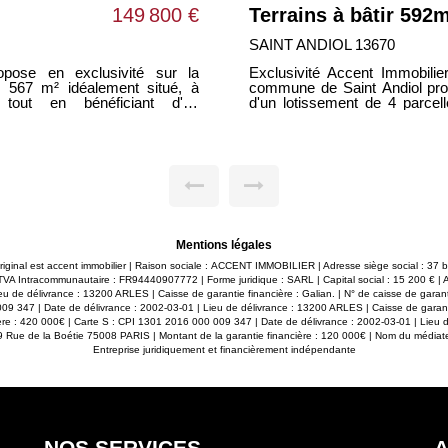
ndiol
177 600 €
CABANNES 13440
dernier terrain à bâtir sur la
Accent Immobilier vous propos
t est issu
situé au sein de la zone industrie
s réservées allant de 515m² à
offre de nombreux atouts pour u
 projet sur mesure, selon vos
ou de stockage : - Terrain plat d'une superficie de 8 268 m² - Viabilités en
pales : Viabilisation : Terrains
bordure (eau et électricité) -
tout à l'égout, en télécom et en
de propriété, idéal pour les 
hoisir votre constructeur et de
électrique - Terrain entièrem
urquoi Choisir Saint Andiol ?
d'environ 30 mètres linéaires
sible, Saint Andiol offre un
utilitaires - Accès à l'autoro
modités et des écoles (De la
desserte pour les activités d
é : Profitez d'un environnement
transporteur, une plateforme log
le. Proximité des Grands Axes :
de stockage. Une opportunité rare sur un secteur dynamique, bénéficiant
Mentions légales
, la commune permet un accès
d'une situation stratégique et d'
ctivités. Ne manquez pas cette
renseignement complémentai
original est accent immobilier | Raison sociale : ACCENT IMMOBILIER | Adresse siège social : 37
on sur mesure dans un cadre
 Intracommunautaire : FR94440907772 | Forme juridique : SARL | Capital social : 15 200 € |
maintenant Accent Immobilier.
u de délivrance : 13200 ARLES | Caisse de garantie financière : Galian. | N° de caisse de garan
ur plus d'informations et pour
09 347 | Date de délivrance : 2002-03-01 | Lieu de délivrance : 13200 ARLES | Caisse de garant
ère : 420 000€ | Carte S : CPI 1301 2016 000 009 347 | Date de délivrance : 2002-03-01 | Lieu 
89 Rue de la Boétie 75008 PARIS | Montant de la garantie financière : 120 000€ | Nom du médiateu
Entreprise juridiquement et financièrement indépendante
NOS SERVICES
A