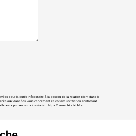
rvées pour la durée nécessaire à la gestion de la relation client dans le
accès aux données vous concernant et les faire rectifier en contactant
lle vous pouvez vous inscrire ici :
https://conso.bloctel.fr/
»
rche