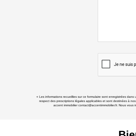
« Les informations recueillies sur ce formulaire sont enregistrées dans 
respect des prescriptions légales applicables et sont destinées à nos
accent immobilier contact@accentimmobilier.fr. Nous vous in
Bie