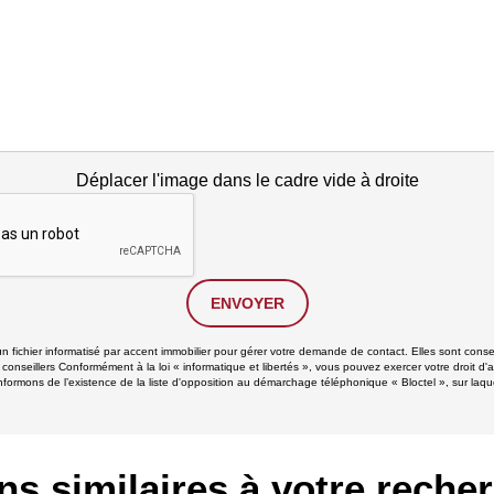
Déplacer l'image dans le cadre vide à droite
ENVOYER
un fichier informatisé par accent immobilier pour gérer votre demande de contact. Elles sont conse
 conseillers Conformément à la loi « informatique et libertés », vous pouvez exercer votre droit d'
formons de l’existence de la liste d'opposition au démarchage téléphonique « Bloctel », sur laque
ns similaires à votre reche