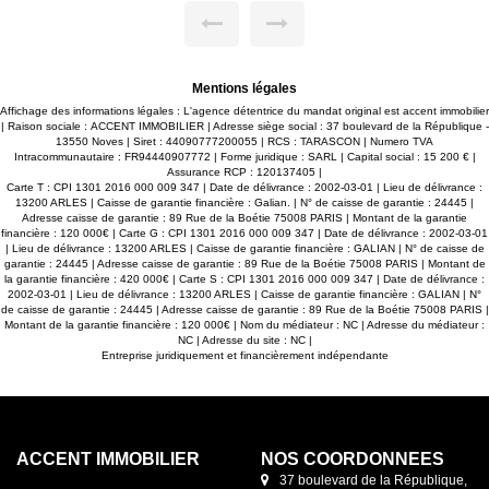
sale d'eau au rez-de-jardin ; puis une 2ème suite, ainsi que
3ème, 4ème, et 5ème chambres, salle d'eau indépendante
avec baignoire et douche à l'étage. L'espace piscine
bénéficie d'un poolhouse avec terrasse couverte, douche et
local technique. L'aile Est est complétée par un immense
auvent pour garage ou salle supplémentaire à aménager,
Mentions légales
ainsi qu'un abri à vélos. La façade principale au Sud s'ouvre
sur notre belle terrasse, et notre jardin bordé de haies -
Affichage des informations légales : L'agence détentrice du mandat original est accent immobilier
planté d'essences locales soigneusement entretenues.
| Raison sociale : ACCENT IMMOBILIER | Adresse siège social : 37 boulevard de la République -
L'Oliveraie à l'Ouest compte 140 pieds d'oliviers en
13550 Noves | Siret : 44090777200055 | RCS : TARASCON | Numero TVA
production. Vidéo et Drone disponibles. Votre conseiller :
Intracommunautaire : FR94440907772 | Forme juridique : SARL | Capital social : 15 200 € |
Jeremy PERROT +4.32.62.10.10. Accent Immobilier - 6
Assurance RCP : 120137405 |
Agences - Bienvenue en Provence
Carte T : CPI 1301 2016 000 009 347 | Date de délivrance : 2002-03-01 | Lieu de délivrance :
13200 ARLES | Caisse de garantie financière : Galian. | N° de caisse de garantie : 24445 |
Adresse caisse de garantie : 89 Rue de la Boétie 75008 PARIS | Montant de la garantie
financière : 120 000€ | Carte G : CPI 1301 2016 000 009 347 | Date de délivrance : 2002-03-01
| Lieu de délivrance : 13200 ARLES | Caisse de garantie financière : GALIAN | N° de caisse de
garantie : 24445 | Adresse caisse de garantie : 89 Rue de la Boétie 75008 PARIS | Montant de
la garantie financière : 420 000€ | Carte S : CPI 1301 2016 000 009 347 | Date de délivrance :
2002-03-01 | Lieu de délivrance : 13200 ARLES | Caisse de garantie financière : GALIAN | N°
de caisse de garantie : 24445 | Adresse caisse de garantie : 89 Rue de la Boétie 75008 PARIS |
Montant de la garantie financière : 120 000€ | Nom du médiateur : NC | Adresse du médiateur :
NC | Adresse du site : NC |
Entreprise juridiquement et financièrement indépendante
ACCENT IMMOBILIER
NOS COORDONNÉES
37 boulevard de la République,