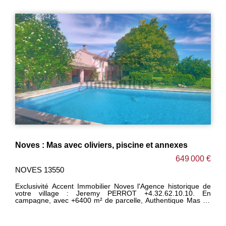
Noves : Mas avec oliviers, piscine et annexes
649 000 €
NOVES 13550
Exclusivité Accent Immobilier Noves l'Agence historique de
votre village : Jeremy PERROT +4.32.62.10.10. En
campagne, avec +6400 m² de parcelle, Authentique Mas au
charme d'antan, pensé comme une véritable Oasis
provençale ! Il comprend une cuisine dînatoire avec plafond
à la française, salon - séjour, ainsi qu'1 première suite avec