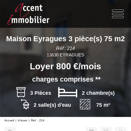
Maison Eyragues 3 pièce(s) 75 m2
Réf : 214
13630 EYRAGUES
Loyer 800 €/mois
charges comprises **
3 Pièces
2 chambre(s)
2 salle(s) d'eau
75 m²
Accueil
A louer
Ref. : 214