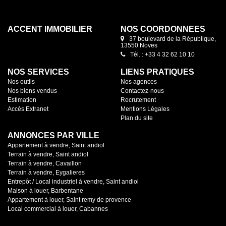
dont une avec sa salle d'eau et WC,
vec salle à manger, une salle d'eau et
ool house fermé en véranda, un local
xtérieur complètent le bien. Loué
ACCENT IMMOBILIER
NOS COORDONNÉES
37 boulevard de la République,
e ? Pour l'enregistrer, cliquer sur
13550 Noves
de cette annonce. Répondez au
 mail, nous traiterons votre demande
Tél. : +33 4 32 62 10 10
NOS SERVICES
LIENS PRATIQUES
Nos outils
Nos agences
Nos biens vendus
Contactez-nous
Estimation
Recrutement
Accès Extranet
Mentions Légales
Plan du site
ANNONCES PAR VILLE
Appartement à vendre, Saint andiol
Terrain à vendre, Saint andiol
Terrain à vendre, Cavaillon
Terrain à vendre, Eygalieres
Entrepôt / Local industriel à vendre, Saint andiol
Maison à louer, Barbentane
Appartement à louer, Saint remy de provence
Local commercial à louer, Cabannes