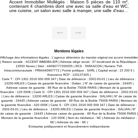
llégès : Maison 5 pièces de 110 m²,
Accent Immobilier Mollégè
dont une avec sa salle d'eau et WC,
contenant 4 chambres dont
vec salle à manger, une salle d'eau et
une cuisine, un salon avec 
ool house fermé en véranda, un local
WC. Une piscine, un pool h
xtérieur complètent le bien. Loué
technique et un WC extér
meublé à l'année. Disponible le 11/08/2026. - Vous souhaitez
e ? Pour l'enregistrer, cliquer sur
déposer votre demande ? P
de cette annonce. Répondez au
"message" en bas de c
 mail, nous traiterons votre demande
questionnaire reçu par mai
dans les 48h.
Mentions légales
Affichage des informations légales : L'agence détentrice du mandat original est accent immobilier
| Raison sociale : ACCENT IMMOBILIER | Adresse siège social : 37 boulevard de la République -
13550 Noves | Siret : 44090777200055 | RCS : TARASCON | Numero TVA
Intracommunautaire : FR94440907772 | Forme juridique : SARL | Capital social : 15 200 € |
Assurance RCP : 120137405 |
Carte T : CPI 1301 2016 000 009 347 | Date de délivrance : 2002-03-01 | Lieu de délivrance :
13200 ARLES | Caisse de garantie financière : Galian. | N° de caisse de garantie : 24445 |
Adresse caisse de garantie : 89 Rue de la Boétie 75008 PARIS | Montant de la garantie
financière : 120 000€ | Carte G : CPI 1301 2016 000 009 347 | Date de délivrance : 2002-03-01
| Lieu de délivrance : 13200 ARLES | Caisse de garantie financière : GALIAN | N° de caisse de
garantie : 24445 | Adresse caisse de garantie : 89 Rue de la Boétie 75008 PARIS | Montant de
la garantie financière : 420 000€ | Carte S : CPI 1301 2016 000 009 347 | Date de délivrance :
2002-03-01 | Lieu de délivrance : 13200 ARLES | Caisse de garantie financière : GALIAN | N°
ublée 5 pièce(s) 110 m2
de caisse de garantie : 24445 | Adresse caisse de garantie : 89 Rue de la Boétie 75008 PARIS |
Montant de la garantie financière : 120 000€ | Nom du médiateur : NC | Adresse du médiateur :
Loyer 1 550 €/mois
**
NC | Adresse du site : NC |
Entreprise juridiquement et financièrement indépendante
llégès : Maison 5 pièces de 110 m²,