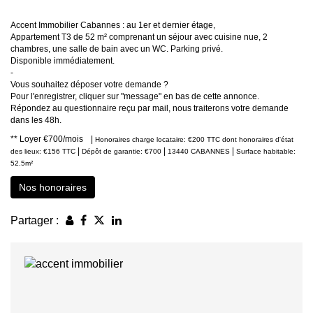
Accent Immobilier Cabannes : au 1er et dernier étage,
Appartement T3 de 52 m² comprenant un séjour avec cuisine nue, 2
chambres, une salle de bain avec un WC. Parking privé.
Disponible immédiatement.
-
Vous souhaitez déposer votre demande ?
Pour l'enregistrer, cliquer sur "message" en bas de cette annonce.
Répondez au questionnaire reçu par mail, nous traiterons votre demande
dans les 48h.
**
Loyer €700/mois
|
Honoraires charge locataire: €200 TTC
dont honoraires d'état
|
|
|
des lieux: €156 TTC
Dépôt de garantie: €700
13440 CABANNES
Surface habitable:
52.5m²
Nos honoraires
Partager :