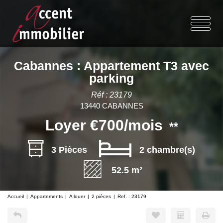
Cabannes : Appartement T3 avec
parking
Réf : 23179
13440 CABANNES
Loyer €700/mois
**
3 Pièces
2 chambre(s)
52.5 m²
Accueil
Appartements
A louer
2 pièces
Ref. : 23179