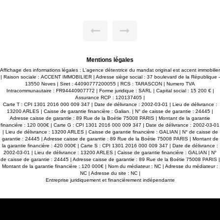
Au calme absolu et
l'entrée, vous découvrirez une magnifique pi
près de 70 m², baignée de lumière, offra
développe 203 m²
convivial avec sa cuisine ouverte parfaitement
lumes baignés de
lieu idéal pour recevoir famille et amis dans u
chaleureuse et contemporaine. L'espace nuit 
onctionnelle, ainsi
quatre chambres, dont une belle suite parenta
d'eau privative, ainsi qu'une spacieuse sa
6 m, un forage, un
équipée d'une douche et d'une baignoi
n environnement
indépendants et une buanderie viennent complét
Mentions légales
intérieur. À l'extérieur, le charme opère imméd
ètent ce bien rare.
une grande terrasse agrémentée d'une pergo
Affichage des informations légales : L'agence détentrice du mandat original est accent immobilier
utoroutiers, de la
véritable prolongement de la pièce de vie,
| Raison sociale : ACCENT IMMOBILIER | Adresse siège social : 37 boulevard de la République -
'aéroport le plus
partager des repas en famille ou profiter des l
13550 Noves | Siret : 44090777200055 | RCS : TARASCON | Numero TVA
rt, élégance et
d'été. Tout a été pensé pour le bien-être et la
Intracommunautaire : FR94440907772 | Forme juridique : SARL | Capital social : 15 200 € |
ir sans tarder.
avec une piscine, un pool house, un terrain 
Assurance RCP : 120137405 |
vaste jardin gazonné et de nombreux espaces
Carte T : CPI 1301 2016 000 009 347 | Date de délivrance : 2002-03-01 | Lieu de délivrance :
détente. Les dépendances constituent un vér
13200 ARLES | Caisse de garantie financière : Galian. | N° de caisse de garantie : 24445 |
avec un garage de 18 m², plusieurs espaces d
Adresse caisse de garantie : 89 Rue de la Boétie 75008 PARIS | Montant de la garantie
un atelier de 33 m² offrant un fort potentiel d
financière : 120 000€ | Carte G : CPI 1301 2016 000 009 347 | Date de délivrance : 2002-03-01
Celui-ci pourra aisément être transformé en g
| Lieu de délivrance : 13200 ARLES | Caisse de garantie financière : GALIAN | N° de caisse de
indépendant, espace professionnel ou atelier d'
garantie : 24445 | Adresse caisse de garantie : 89 Rue de la Boétie 75008 PARIS | Montant de
vos besoins. Cette propriété rare allie con
la garantie financière : 420 000€ | Carte S : CPI 1301 2016 000 009 347 | Date de délivrance :
fonctionnalité et qualité de vie dans un cadr
2002-03-01 | Lieu de délivrance : 13200 ARLES | Caisse de garantie financière : GALIAN | N°
deux pas des Alpilles. Contactez nous pour une v
de caisse de garantie : 24445 | Adresse caisse de garantie : 89 Rue de la Boétie 75008 PARIS |
Montant de la garantie financière : 120 000€ | Nom du médiateur : NC | Adresse du médiateur :
NC | Adresse du site : NC |
Entreprise juridiquement et financièrement indépendante