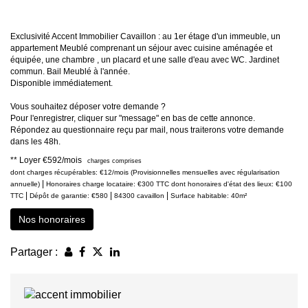
Exclusivité Accent Immobilier Cavaillon : au 1er étage d'un immeuble, un
appartement Meublé comprenant un séjour avec cuisine aménagée et
équipée, une chambre , un placard et une salle d'eau avec WC. Jardinet
commun. Bail Meublé à l'année.
Disponible immédiatement.
Vous souhaitez déposer votre demande ?
Pour l'enregistrer, cliquer sur "message" en bas de cette annonce.
Répondez au questionnaire reçu par mail, nous traiterons votre demande
dans les 48h.
**
Loyer €592/mois
charges comprises
dont charges récupérables: €12/mois (Provisionnelles mensuelles avec régularisation
|
annuelle)
Honoraires charge locataire: €300 TTC
dont honoraires d'état des lieux: €100
|
|
|
TTC
Dépôt de garantie: €580
84300 cavaillon
Surface habitable: 40m²
Nos honoraires
Partager :