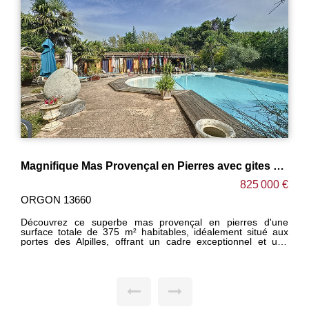
Magnifique Mas Provençal en Pierres avec gites proposant 375 m² aux Portes des Alpilles.
825 000 €
ORGON 13660
Découvrez ce superbe mas provençal en pierres d'une
surface totale de 375 m² habitables, idéalement situé aux
portes des Alpilles, offrant un cadre exceptionnel et une
excellente rentabilité locative saisonnière. Implanté sur un
terrain de 7500m², dont 2800m² clôturés autour du mas, ce
bien unique allie charme authentique et prestations
modernes. L'Habitation Principale propose un espaces de
Vie Spacieux avec un immense salon lumineux, une cuisine
américaine ouverte sur une salle à manger conviviale,