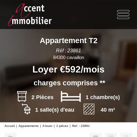
Appartement T2
Réf : 23861
84300 cavaillon
Loyer €592/mois
charges comprises **
2 Pièces
1 chambre(s)
1 salle(s) d'eau
40 m²
Accueil
Appartements
A louer
2 pièces
Ref. : 23861