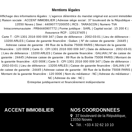
parfaite pour recevoir. Quatre chambres dont deux suites
parentales, offrent confort et intimité. Annexes et
Rangements : Buanderie, un dressing, un petit bureau, une
Mentions légales
cave éclairée avec un puits, et une annexe pouvant être
aménagée selon vos besoins. Extérieurs : Grande terrasse
Affichage des informations légales : L'agence détentrice du mandat original est accent immobilier
exposée plein sud, idéale pour profiter des belles journées
| Raison sociale : ACCENT IMMOBILIER | Adresse siège social : 37 boulevard de la République -
provençales, et un garage pour le stationnement sécurisé.
13550 Noves | Siret : 44090777200055 | RCS : TARASCON | Numero TVA
Un ensemble indépendant dédié aux gîtes et chambres
Intracommunautaire : FR94440907772 | Forme juridique : SARL | Capital social : 15 200 € |
d'hôtes, avec piscine à débordement, offrent une excellente
Assurance RCP : 120137405 |
rentabilité grâce à une activité locative saisonnière très
Carte T : CPI 1301 2016 000 009 347 | Date de délivrance : 2002-03-01 | Lieu de délivrance :
prisée. Système de Chauffage par Pompe à chaleur pour un
13200 ARLES | Caisse de garantie financière : Galian. | N° de caisse de garantie : 24445 |
confort thermique optimal. Le mas et les gites sont raccordés
Adresse caisse de garantie : 89 Rue de la Boétie 75008 PARIS | Montant de la garantie
à une fosse septique. Eau par forage. Portail d'accès
financière : 120 000€ | Carte G : CPI 1301 2016 000 009 347 | Date de délivrance : 2002-03-01
automatique pour plus de sécurité et de praticité. Les atouts
| Lieu de délivrance : 13200 ARLES | Caisse de garantie financière : GALIAN | N° de caisse de
de la Propriété : Terrain et Environnement , sur un terrain
garantie : 24445 | Adresse caisse de garantie : 89 Rue de la Boétie 75008 PARIS | Montant de
total de 7500m², cette propriété est idéale pour les amoureux
la garantie financière : 420 000€ | Carte S : CPI 1301 2016 000 009 347 | Date de délivrance :
de la nature, Idéal si vous avez des chevaux par exemple.
2002-03-01 | Lieu de délivrance : 13200 ARLES | Caisse de garantie financière : GALIAN | N°
Belle situation à proximité immédiate des Alpilles, dans un
de caisse de garantie : 24445 | Adresse caisse de garantie : 89 Rue de la Boétie 75008 PARIS |
cadre naturel et préservé, tout en restant proche des
Montant de la garantie financière : 120 000€ | Nom du médiateur : NC | Adresse du médiateur :
commodités. Ce mas provençal est une opportunité rare,
NC | Adresse du site : NC |
alliant charme, prestations de qualité, et potentiel de
Entreprise juridiquement et financièrement indépendante
rentabilité. Pour plus d'informations ou pour organiser une
visite, contactez nous dès aujourd'hui. Annonce rédigée par
Gérard VIDAL - N° SIRET : 79343752600031
ACCENT IMMOBILIER
NOS COORDONNÉES
37 boulevard de la République,
13550 Noves
Tél. : +33 4 32 62 10 10