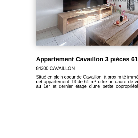
Appartement Cavaillon 3 pièces 6
84300 CAVAILLON
Situé en plein coeur de Cavaillon, à proximité imm
cet appartement T3 de 61 m² offre un cadre de vie prat
au 1er et dernier étage d'une petite copropriét
entièrement rénové avec soin. L'appartement bénéfic
climatisation pour un confort optimal en toute
rangements intelligemment intégrés. Fonctionnel et lumineux, ce bien traversant
est idéal pour une première acquisition. Un garag
atout en centre-ville.