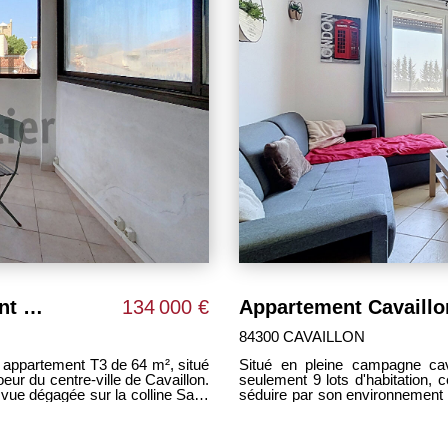
ité de vie. À découvrir
A vendre en exclusivité appartement T3 de 64m² au dernier étage d'une résidence en centre ville de Cavaillon
134 000 €
84300 CAVAILLON
 appartement T3 de 64 m², situé
Situé en pleine campagne cava
oeur du centre-ville de Cavaillon.
seulement 9 lots d'habitation
 vue dégagée sur la colline Saint
séduire par son environnement p
é à proximité immédiate des
rénové avec goût, il offre
 se compose d'un séjour, d'une
chaleureuse, alliant le charm
un WC indépendant ainsi qu'une
de vie ont été pensés pour être