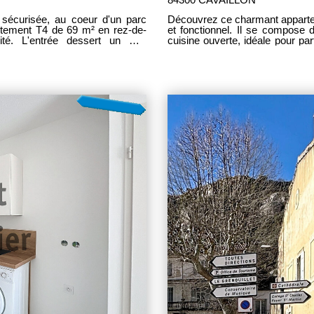
sécurisée, au coeur d'un parc
Découvrez ce charmant appartem
rtement T4 de 69 m² en rez-de-
et fonctionnel. Il se compose 
cité. L'entrée dessert un WC
cuisine ouverte, idéale pour p
ineuse avec une cuisine ouverte
amis. L'espace nuit comprend deux chambres confortables, une salle d'eau ainsi
 du bien, idéale pour le quotidien
que des WC indépendants pour plus de praticité. À l'ext
olonge par un balcon privatif.
grande terrasse, véritable prolo
 chambres, d'une salle de bain,
en plein air ou vos instants de détente. Côté stationnement, ce 
mille. L'appartement bénéficie de
garage ainsi que de trois place
ble, double vitrage, chauffage
idéalement les prestations de cet appartement. Fon
conforme aux normes RT 2012 et
appartement saura séduire les
, des commerces, des écoles et
bénéficiant d'espaces extér
 vie paisible et pratique. Une
stationnement.
tes annuelles s'élèvent à 2927€
'y a pas de procédure en cours.
 est exposé sont disponibles sur