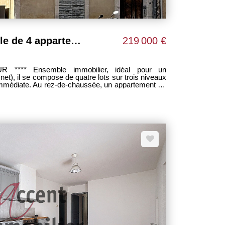
CAVAILLON - Immeuble de 4 appartements
219 000 €
r, idéal pour un
et), il se compose de quatre lots sur trois niveaux
ve immédiate. Au rez-de-chaussée, un appartement T2
 450 € par mois. Au premier étage, un T2 de 42 m²
Au deuxième étage, un studio de 20 m² est loué 370
 studio de 20 m² est disponible à la location, avec
370 €, ce qui permet de viser une pleine occupation
ent global. Le patrimoine génère ainsi des revenus
0 €, avec une stabilité qualitative démontrée par les
el d'occupation du second studio. Le plus de cet
al ! Il se situe en plein centre-ville de Cavaillon
ing et de toutes les commodités.