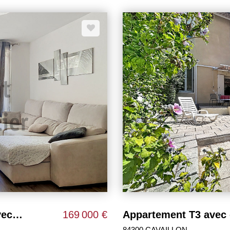
révoir, offrant la possibilité de
L'appartement bénéficie égalem
otre goût. Ce bien constitue une
véritable atout pour votre conf
dence principale que pour un
un investissement, ce bien repr
ir sans tarder ! La copropriété
de la campagne tout en rest
es courantes annuelles s'élèvent
cavaillonnaise.
quels ce bien est exposé sont
v.fr
A vendre appartement récent T4 avec balcon et parking à Cavaillon
169 000 €
84300 CAVAILLON