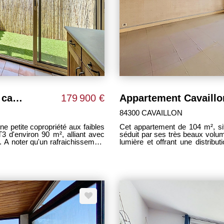
EXCLUSIVITÉ : Appartement T3 de caractère avec extérieur en centre-ville face à la colline St Jacques
179 900 €
84300 CAVAILLON
ne petite copropriété aux faibles
Cet appartement de 104 m², sit
 d'environ 90 m², alliant avec
séduit par ses très beaux volu
e. A noter qu'un rafraichissement
lumière et offrant une distribu
opportunité pour les acquéreurs 
éléments anciens préservés qui
nécessite des travaux de remis
et authentique. Situé dos à la
second oeuvre, permettant de 
e d'un environnement calme et
fois rénové, cet appartement po
 immédiate des commerces et
vie confortable et fonctionnel 
ses deux balcons. Il est situé d
rofiter des beaux jours en toute
jo
le d'eau ainsi que de nombreux