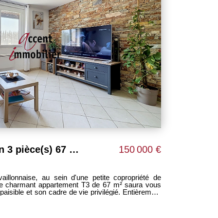
Appartement Cavaillon 3 pièce(s) 67 m2
150 000 €
illonnaise, au sein d'une petite copropriété de
, ce charmant appartement T3 de 67 m² saura vous
aisible et son cadre de vie privilégié. Entièrement
 des prestations soignées et une atmosphère
e de la campagne au confort moderne. Ses espaces
 à la fois fonctionnels et agréables au quotidien.