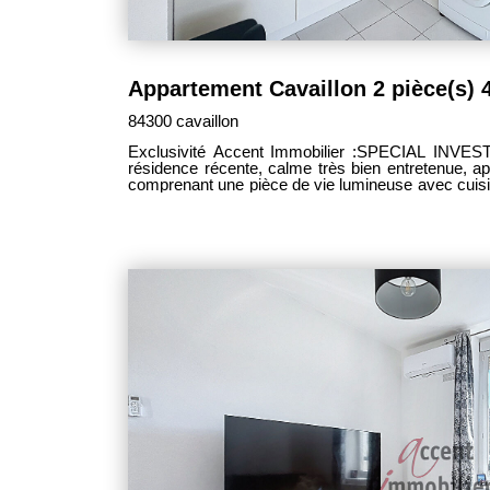
84300 cavaillon
Exclusivité Accent Immobilier :SPECIAL INVE
résidence récente, calme très bien entretenue, 
comprenant une pièce de vie lumineuse avec cuis
une chambre avec dressing , une salle d'eau av
superbe vue sur la colline St Jacques. Une pla
AVEC LOCATAIRE EN PLACE, loyer actuel 620 €CC
1er mai DPE C 100 KW/M2/AN GES C 17 GRS/M2/AN Annonce rédigée par
SANDRINE BOUNOUS inscrite au RSAC d'Avigno