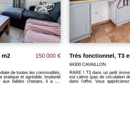
1 m2
150 000 €
84300 CAVAILLON
édiate de toutes les commodités,
RARE ! T3 dans un petit immeuble sécurisé à proximité de la mairie. Le quartier
ique et agréable. Implanté
est calme (pas de circulation d
é aux faibles charges, il a été
dans l'offre. Vous appréciere
ie d'une isolation refaite, d'une
chauffage central individue
 saison, ainsi que de nombreux
immédiatement. Ce bien convie
un investisseur. Gérard JUSTIN
e complète ce bien, un véritable