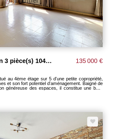
Appartement Cavaillon 3 pièce(s) 104 m2
135 000 €
ué au 4ème étage sur 5 d'une petite copropriété,
mes et son fort potentiel d'aménagement. Baigné de
tion généreuse des espaces, il constitue une belle
souhaitant créer un intérieur à leur image. Le bien
e aux normes électriques ainsi que des travaux de
repenser et valoriser pleinement ses atouts. Une
urra révéler tout son charme et devenir un lieu de
au sein d'un environnement calme et recherché avec
ans le centre ville de cavaillon permettant ainsi de
uir de toutes les commodités au pied de chez soit.