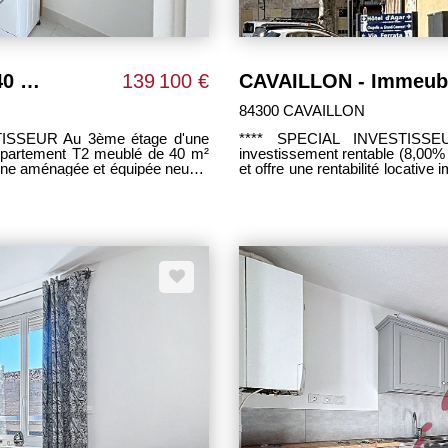
Appartement Cavaillon 2 pièce(s) 40 m2
139 100 €
84300 CAVAILLON
STISSEUR Au 3ème étage d'une
**** SPECIAL INVESTISSEUR **** Ensemble immobilie
appartement T2 meublé de 40 m²
investissement rentable (8,00% n
ine aménagée et équipée neuve,
et offre une rentabilité locati
ec WC. Une belle terrasse avec
de 40 m² est actuellement loué
ce de parking privative. VENDU
est loué 400 € mensuellement. 
 bail 1 an renouvelable fin au
€ par mois, tandis qu'un second
un loyer prévisionnel d'environ 
n 827.927.096
rapide et d'optimiser le rendem
locatifs mensuels totalisant 1 59
loyers en place et le potenti
immeuble est son emplacement idé
à proximité immédiate d'un park