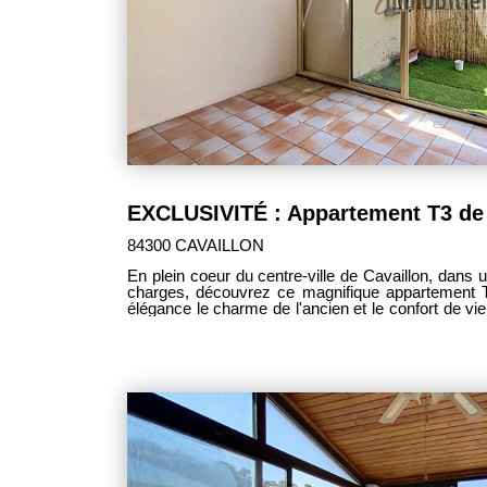
84300 CAVAILLON
En plein coeur du centre-ville de Cavaillon, dans u
charges, découvrez ce magnifique appartement T3
élégance le charme de l'ancien et le confort de vi
est à prévoir. Dès l'entrée, le cachet opère immédiatement grâce aux beaux
volumes, à la luminosité omniprésente et aux 
confèrent à ce bien une atmosphère chaleureuse 
colline Saint-Jacques, l'appartement bénéfici
agréable tout en profitant de la proximité
commodités. Le séjour spacieux et lumineux s'ouvre sur un agréable extérieur,
véritable privilège en centre-ville, idéal pour p
intimité. L'appartement offre également deux belles chambres dont une suite
parentale, une cuisine fonctionnelle, une sal
espaces de rangement. Un bien rare sur le secteur, séduisant par son