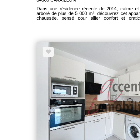
Dans une résidence récente de 2014, calme et 
arboré de plus de 5 000 m², découvrez cet appa
chaussée, pensé pour allier confort et prati
indépendant ainsi qu'une belle pièce de vie lum
entièrement équipée et fonctionnelle, véritable atout
comme pour recevoir. Cet espace convivial se pr
L'espace nuit, bien distinct, se compose de trois
offrant une organisation idéale pour une vie de fa
prestations modernes avec climatisation réversi
collectif au gaz et panneaux solaires, le tout 
PMR. Situé à proximité immédiate de Cavaillon
des axes principaux, ce bien offre un cadre de
opportunité rare sur le secteur. Contactez moi pour organiser une visite. La
copropriété comprend 109 lots, les charges couran
chauffage eau chaude et eau froide compris il n
Les informations sur les risques auxquels ce bien
le site https://www.georisques.gouv.fr