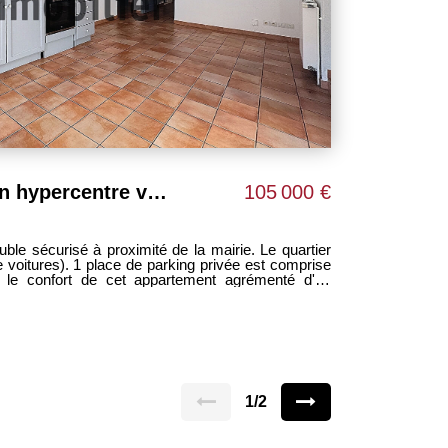
Très fonctionnel, T3 en hypercentre ville
105 000 €
e voitures). 1 place de parking privée est comprise
z le confort de cet appartement agrémenté d'un
l au gaz. La cuisine est équipée. Habitable
nt parfaitement pour des primo-accédants ou pour
ESY Tél : 06 59 99 22 40
1/2