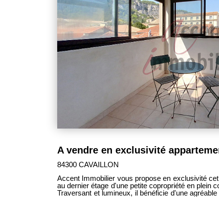
emplacement recherché, son charme intemporel et sa qual
sans tarder.
84300 CAVAILLON
Accent Immobilier vous propose en exclusivité cet
au dernier étage d'une petite copropriété en plein c
Traversant et lumineux, il bénéficie d'une agréable
Jacques et offre un cadre de vie recherch
commerces, écoles et commodités. L'appartement
cuisine, de deux chambres, d'une salle d'eau, 