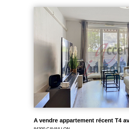
agréable véranda. Des travaux de rénovation sont à p
repenser les espaces et de créer un intérieur à v
belle opportunité, aussi bien pour une rési
investissement locatif. Une opportunité à découvr
comprend 16 lots dont 5 d'habitations et les charg
à 1228€. Les informations sur les risques aux
disponibles sur le site : https://www.georisques.gou
84300 CAVAILLON