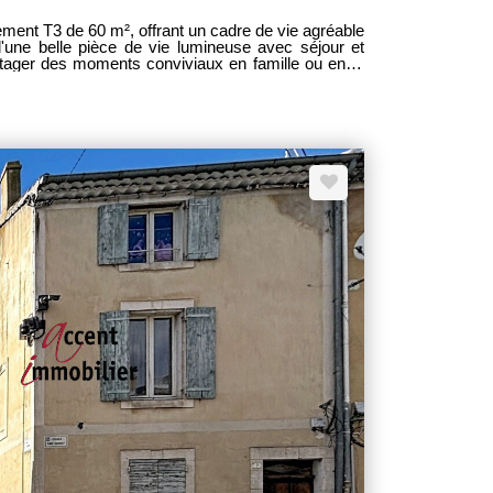
ent T3 de 60 m², offrant un cadre de vie agréable
d'une belle pièce de vie lumineuse avec séjour et
artager des moments conviviaux en famille ou entre
érieur, vous profiterez d'une
ngement de l'espace de vie, parfaite pour vos repas
bien dispose d'un
s de parking privatives, un atout rare qui complète
ctionnel et bien agencé, cet
 personnes en quête d'un logement confortable,
ieurs généreux et de nombreuses facilités de