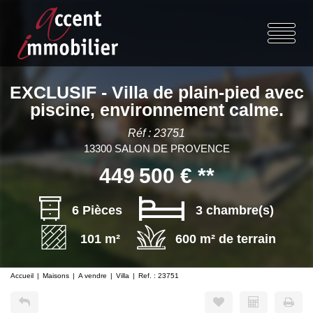
EXCLUSIF - Villa de plain-pied avec
piscine, environnement calme.
Réf : 23751
13300 SALON DE PROVENCE
449 500 €
**
6 Pièces
3 chambre(s)
101 m²
600 m² de terrain
Accueil
Maisons
A vendre
Villa
Ref. : 23751