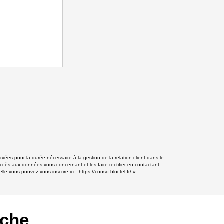
rvées pour la durée nécessaire à la gestion de la relation client dans le
accès aux données vous concernant et les faire rectifier en contactant
lle vous pouvez vous inscrire ici :
https://conso.bloctel.fr/
»
rche