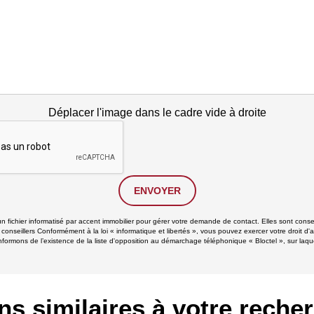
Déplacer l'image dans le cadre vide à droite
ENVOYER
un fichier informatisé par accent immobilier pour gérer votre demande de contact. Elles sont conse
 conseillers Conformément à la loi « informatique et libertés », vous pouvez exercer votre droit d'
formons de l’existence de la liste d'opposition au démarchage téléphonique « Bloctel », sur laque
ns similaires à votre reche