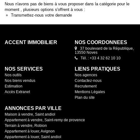
Nous n'avons pas de biens à vous proposer dans la catégorie pour le
moment , plusieurs options s'offrent à vous :
Transmettez-nous votre demande
ACCENT IMMOBILIER
NOS COORDONNÉES
37 boulevard de la République,
13550 Noves
Tél. : +33 4 32 62 10 10
NOS SERVICES
LIENS PRATIQUES
Nos outils
Nos agences
Nos biens vendus
Contactez-nous
Estimation
Recrutement
Accès Extranet
Mentions Légales
Plan du site
ANNONCES PAR VILLE
Maison à vendre, Saint andiol
Appartement à vendre, Saint-remy de provence
Terrain à vendre, Robion
Appartement à louer, Avignon
Appartement à louer, Saint andiol