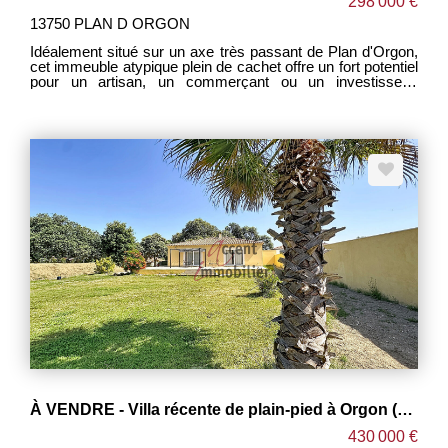
298 000 €
13750 PLAN D ORGON
Idéalement situé sur un axe très passant de Plan d'Orgon,
cet immeuble atypique plein de cachet offre un fort potentiel
pour un artisan, un commerçant ou un investisseur.
L'ensemble se compose d'un local commercial bénéficiant
d'une excellente visibilité, d'un appartement indépendant
ainsi que d'une agréable cour intérieure. Deux compteurs
électriques permettent une utilisation distincte des espaces.
Aucun travaux impérieux n'est à prévoir, le bien est
immédiatement exploitable tout en laissant de nombreuses
possibilités d'aménagement selon vos projets. Son
caractère authentique, ses volumes et sa configuration en
font un bien rare sur le secteur. Ce bien conviendra
parfaitement à un artisan souhaitant allier activité
professionnelle et habitation, à un investisseur recherchant
un rendement locatif ou encore à une activité commerciale
avec logement sur place. Emplacement stratégique avec
fort passage et excellente visibilité. À découvrir rapidement
! Les informations sur les risques auxquels ce bien est
exposé sont disponibles sur le site
https://www.georisques.gouv.fr
À VENDRE - Villa récente de plain-pied à Orgon (13660)
430 000 €