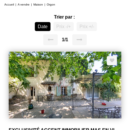
Accueil
A vendre
Maison
Orgon
Trier par :
Date
Prix -/+
Prix +/-
1/1