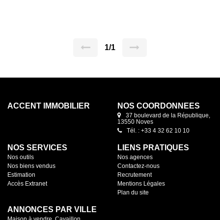
dès aujourd'hui. Annonce rédigée par Gérard VIDAL - N°
garage et parking, en rdc grand séjour avec cuisine
SIRET : 79343752600031
ouverte, donnant sur terrasse et jardin, un toilette. Au
second trois chambres, une salle de bain, un toilette. Le
logement est très lumineux et économe. Prestations
soignées, tout à l'égout, eau de ville, chauffage électrique
basse consommation. annonce rédigée par Gérard VIDAL
inscrit au RSAC sous le numéro : 79343752600049.
1/1
ACCENT IMMOBILIER
NOS COORDONNÉES
37 boulevard de la République,
13550 Noves
Tél. : +33 4 32 62 10 10
NOS SERVICES
LIENS PRATIQUES
Nos outils
Nos agences
Nos biens vendus
Contactez-nous
Estimation
Recrutement
Accès Extranet
Mentions Légales
Plan du site
ANNONCES PAR VILLE
Maison à vendre, Cavaillon