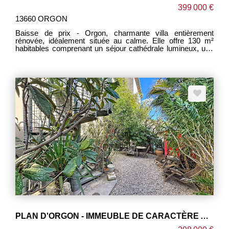
399 000 €
13660 ORGON
Baisse de prix - Orgon, charmante villa entièrement
rénovée, idéalement située au calme. Elle offre 130 m²
habitables comprenant un séjour cathédrale lumineux, une
cuisine séparée et spacieuse, une mezzanine et 4
chambres (3 en rez-de-chaussée et la 4e à l'étage). Salle
de bain et WC séparé. Extérieur convivial de 1115m² clos et
arboré avec piscine sécurisée et poolhouse, terrasse
couverte et abri auto. Parcelle soignée et intime, portail
automatique. Équipements pratiques : eau de ville, tout à
l'égout, chauffage assuré par climatiseurs réversibles.
Maison soignée, accueillante et prête à vivre, parfait pour
une famille recherchant confort et tranquillité. Piscine
sécurisée et poolhouse pour profiter pleinement des beaux
jours. Pour plus d'informations ou organiser une visite,
n'hésitez pas à nous contacter. Annonce rédigée par
Gérard VIDAL inscrit au RSAC sous le numéro
79343752600049.
PLAN D'ORGON - IMMEUBLE DE CARACTÈRE AVEC LOCAL COMMERCIAL, APPARTEMENT ET COUR