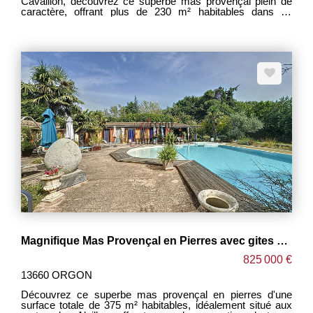
Cavaillon, découvrez ce superbe mas provençal plein de
caractère, offrant plus de 230 m² habitables dans un
environnement rare et préservé. Implantée sur un
magnifique terrain de 1,4 hectare, cette propriété séduira
les amoureux de nature et de tranquillité. Sans aucune
nuisance, elle offre un cadre idéal pour accueillir des
chevaux ou développer un projet de vie au vert. Le mas
principal dispose de 3 chambres, de beaux volumes de vie
baignés de lumière et du cachet typique des bâtisses
provençales : pierres, authenticité et atmosphère
chaleureuse. À l'extérieur, vous trouverez une grange ainsi
que deux suites indépendantes aménagées en gîtes,
parfaites pour recevoir famille, amis ou générer un revenu
locatif. Un bien rare alliant charme, potentiel et qualité de
vie, dans un cadre provençal authentique. À découvrir sans
tarder
Magnifique Mas Provençal en Pierres avec gites proposant 375 m² aux Portes des Alpilles.
825 000 €
13660 ORGON
Découvrez ce superbe mas provençal en pierres d'une
surface totale de 375 m² habitables, idéalement situé aux