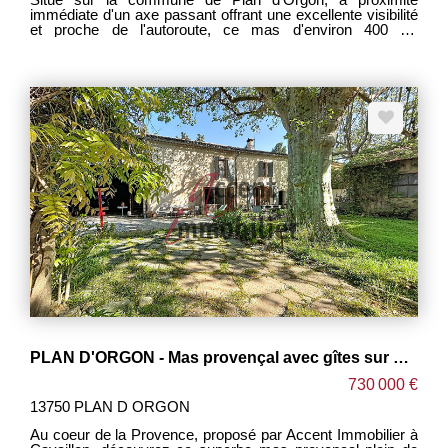
immédiate d'un axe passant offrant une excellente visibilité
et proche de l'autoroute, ce mas d'environ 400 m²
représente une opportunité rare pour investisseurs ou
professionnels. Édifié en zone UC, le bien offre de
nombreuses possibilités d'aménagement : - création de
bureaux ou locaux pour professions libérales, - division en
plusieurs habitations, - projet mixte habitation / activité
professionnelle, - investissement patrimonial à forte
valorisation. L'ensemble est à rénover intégralement,
laissant libre cours à tous vos projets de réhabilitation et
d'optimisation. Son emplacement stratégique, facilement
accessible et bénéficiant d'un fort passage, constitue un
véritable atout pour une activité professionnelle ou un projet
locatif. Fort potentiel ! Rare sur le secteur. Dossier et
renseignements complémentaires sur demande.
PLAN D'ORGON - Mas provençal avec gîtes sur plus d'un hectare de terrain
730 000 €
13750 PLAN D ORGON
Au coeur de la Provence, proposé par Accent Immobilier à