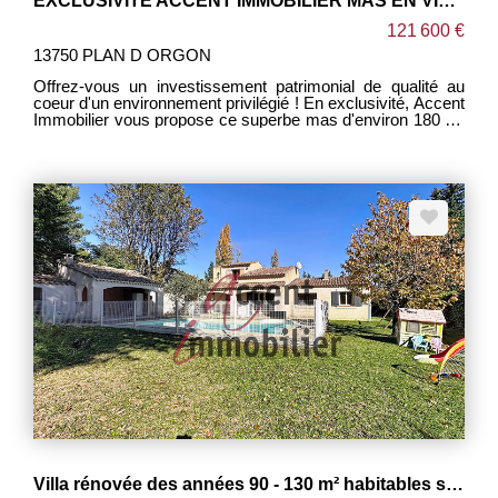
EXCLUSIVITÉ ACCENT IMMOBILIER MAS EN VIAGER OCCUPÉ
121 600 €
13750 PLAN D ORGON
Offrez-vous un investissement patrimonial de qualité au
coeur d'un environnement privilégié ! En exclusivité, Accent
Immobilier vous propose ce superbe mas d'environ 180 m²
édifié sur un magnifique terrain arboré de 4 139 m². Cette
propriété pleine de charme offre un cadre de vie
exceptionnel avec : Une habitation d'environ 180 m², Une
piscine pour profiter pleinement des beaux jours, Un pool
house idéal pour recevoir famille et amis, De nombreuses
dépendances offrant de multiples possibilités
d'aménagement ou de stockage. Un vaste terrain de 4 139
m², véritable écrin de verdure. Ce bien est proposé en
viager occupé sur deux têtes : Madame : 79 ans Monsieur :
75 ans Cette formule constitue une excellente opportunité
de se constituer un patrimoine immobilier de qualité à des
conditions avantageuses. Conditions financières : Valeur
vénale : 360 000 € Rente mensuelle : 545 € Une opportunité
rare pour les investisseurs souhaitant préparer l'avenir
avec un bien de caractère, situé dans un secteur
recherché. Les informations sur les risques auxquels ce
bien est exposé sont disponibles sur le site :
https://www.georisques.gouv.fr
Villa rénovée des années 90 - 130 m² habitables sur jardin de 1115 m².