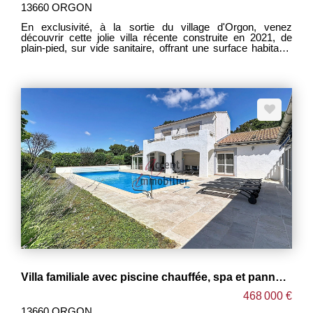
13660 ORGON
En exclusivité, à la sortie du village d'Orgon, venez
découvrir cette jolie villa récente construite en 2021, de
plain-pied, sur vide sanitaire, offrant une surface habitable
de 125 m². Elle se compose d'une spacieuse pièce de vie
lumineuse avec cuisine ouverte moderne, entièrement
équipée et aménagée, de trois chambres avec placards
intégrés, de deux salles d'eau avec toilettes, ainsi que d'un
WC indépendant avec lave-mains. Une buanderie complète
l'ensemble. Implantée sur un terrain clos de 2 937 m²,
piscinable, cette propriété bénéficie d'une exposition plein
sud et d'un environnement agréable. Assainissement par
fosse septique aux normes. Confort assuré avec double
vitrage, volets roulants électriques, eau de ville et chauffage
par climatisation réversible (norme RT 2012). À noter : une
nuisance sonore peut être perçue en raison de la proximité
de la départementale 26, principalement fréquentée en
journée (circulation plus faible en soirée et le week-end).
N'hésitez pas à nous contacter pour organiser une visite et
découvrir tout le potentiel de ce bien. Annonce rédigée par
Gérard VIDAL, inscrit au RSAC de Tarascon sous le
numéro 79343752600049
Villa familiale avec piscine chauffée, spa et panneaux solaires dans un secteur recherché.
468 000 €
13660 ORGON