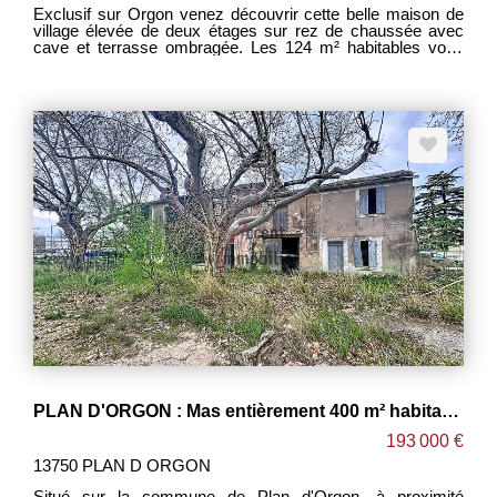
Exclusif sur Orgon venez découvrir cette belle maison de
village élevée de deux étages sur rez de chaussée avec
cave et terrasse ombragée. Les 124 m² habitables vous
propose en rez de chaussée séjour cuisine, au 1er étage
deux chambres, salle de bain avec toilette, un dressing. Au
2ème étage, deux nouvelles chambres et une salle d'eau
avec toilette. En sous sol une grande cave saine avec
système de production d'eau chaude et pompe à chaleur
alimentant les radiateurs. Double vitrage partout, toiture en
bon état. tout à l'égout, eau de ville. Belle exposition. De
beaux volumes rendent idéale cette maison pour votre
petite famille. Si vous êtes intéressé n'hésitez pas
contactez nous. annonce rédigée par Gérard VIDAL inscrit
au RSAC Tarascon sous le nr : 79343752600049.
PLAN D'ORGON : Mas entièrement 400 m² habitables à rénover en zone UC sur 593 m² de terrain
193 000 €
13750 PLAN D ORGON
Situé sur la commune de Plan d'Orgon, à proximité