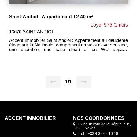
Saint-Andiol : Appartement T2 40 m²
Loyer 575 €/mois
13670 SAINT ANDIOL
Accent immobilier Saint Andiol : Appartement au deuxième
étage sur la Nationale, comprenant un séjour avec cuisine,
une chambre, une salle d'eau et un WC séparé.
Climatisation dans la pièce de vie. Disponible
immédiatement - Vous souhaitez déposer votre demande ?
Pour l'enregistrer, cliquer sur "message" en bas de cette
annonce. Répondez au questionnaire reçu par mail, nous
traiterons votre demande dans les 48h.
1/1
ACCENT IMMOBILIER
NOS COORDONNÉES
37 boulevard de la République,
13550 Noves
Tél. : +33 4 32 62 10 10